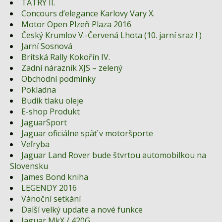
TATRY II.
Concours d’elegance Karlovy Vary X.
Motor Open Plzeň Plaza 2016
Český Krumlov V.-Červená Lhota (10. jarní sraz ! )
Jarní Sosnová
Britská Rally Kokořín IV.
Zadní nárazník XJS – zelený
Obchodní podmínky
Pokladna
Budík tlaku oleje
E-shop Produkt
JaguarSport
Jaguar oficiálne späť v motoršporte
Veľryba
Jaguar Land Rover bude štvrtou automobilkou na
Slovensku
James Bond kniha
LEGENDY 2016
Vánoční setkání
Další velký update a nové funkce
Jaguar MkX / 420G