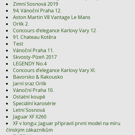
Zimní Sosnová 2019
94. Vánoční Praha 12.
Aston Martin V8 Vantage Le Mans
Orlík 2.
Concours d’elegance Karlovy Vary 12.
91. Chateau Kotěra
Test
Vánoční Praha 11.
Skvosty-Plzeň 2017
LEGENDY No.4
Concours d’elegance Karlovy Vary XI.
Bavorsko & Rakousko
Jarní sraz Orlík
Vánoční Praha 10.
Ostatní koupě
Speciální karosérie
Letní Sosnová
Jaguar XF X260
XF v longu: Jaguar připravil první model na míru
čínským zákazníkům