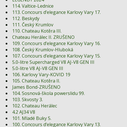
Fórum
114. Valtice-Lednice
Videa
113. Concours d’elegance Karlovy Vary 17.
112. Beskydy
Kontakt
111. Český Krumlov
110. Chateau Kotěra III.
Chateau Herálec II. ZRUŠENO
109. Concours d’elegance Karlovy Vary 16.
108. Český Krumlov-Hluboká
107. Concours d’elegance Karlovy Vary 15.
5.0-litre Supercharged V8 AJ-V8 GEN III
5.0-litre V8 AJ-V8 GEN III
106. Karlovy Vary-KOVID 19
105. Chateau Kotěra II.
James Bond-ZRUŠENO
104. Sosnová-škola powerslidu 99.
103. Skvosty 3.
102. Chateau Herálec
4.2 AJ34 V8
101. Mladé Buky 5.
100. Concours d’elegance Karlovy Vary 13.