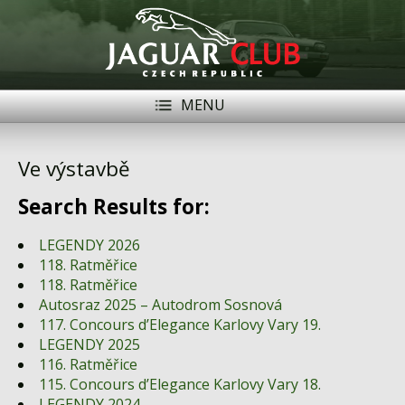
MENU
Registrace
Přihlásit se
Ve výstavbě
Historie
Search Results for:
Modely Jaguar
LEGENDY 2026
Členové
118. Ratměřice
118. Ratměřice
Naše vozy
Autosraz 2025 – Autodrom Sosnová
117. Concours d’Elegance Karlovy Vary 19.
Akce
LEGENDY 2025
116. Ratměřice
Inzerce
115. Concours d’Elegance Karlovy Vary 18.
LEGENDY 2024