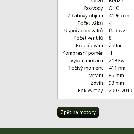
Palivo
Benzín
Rozvody
OHC
Zdvihový objem
4196 ccm
Počet válců
4
Uspořádání válců
Řadový
Počet ventilů
8
Přeplňování
Žádné
Kompresní poměr
:1
Výkon motoru
219 kw
Točivý moment
411 nm
Vrtání
86 mm
Zdvih
93 mm
Rok výroby
2002-2010
Zpět na motory