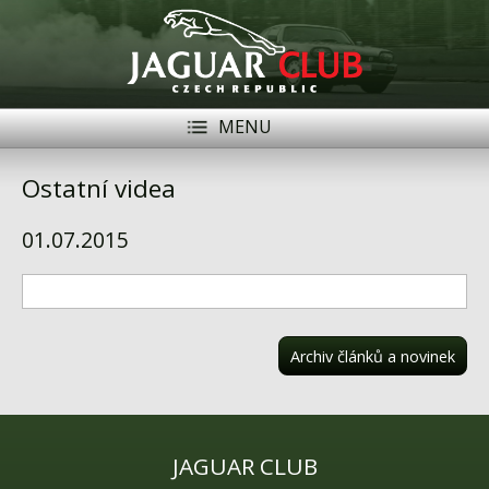
MENU
Registrace
Přihlásit se
Ostatní videa
Historie
01.07.2015
Modely Jaguar
Členové
Naše vozy
Archiv článků a novinek
Akce
Inzerce
JAGUAR CLUB