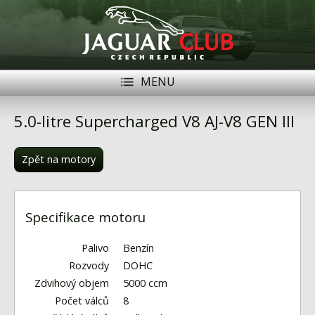
MENU
Registrace
Přihlásit se
5.0-litre Supercharged V8 AJ-V8 GEN III
Historie
Zpět na motory
Modely Jaguar
Členové
Specifikace motoru
Naše vozy
Palivo
Benzín
Akce
Rozvody
DOHC
Zdvihový objem
5000 ccm
Inzerce
Počet válců
8