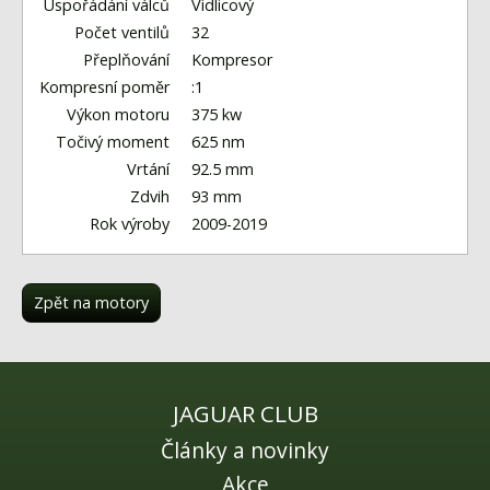
Fórum
Uspořádání válců
Vidlicový
Počet ventilů
32
Videa
Přeplňování
Kompresor
Kompresní poměr
:1
Kontakt
Výkon motoru
375 kw
Točivý moment
625 nm
Vrtání
92.5 mm
Zdvih
93 mm
Rok výroby
2009-2019
Zpět na motory
JAGUAR CLUB
Články a novinky
Akce