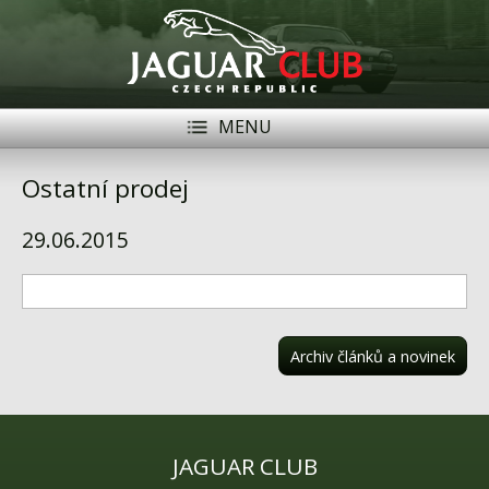
MENU
Registrace
Přihlásit se
Ostatní prodej
Historie
29.06.2015
Modely Jaguar
Členové
Naše vozy
Archiv článků a novinek
Akce
Inzerce
JAGUAR CLUB