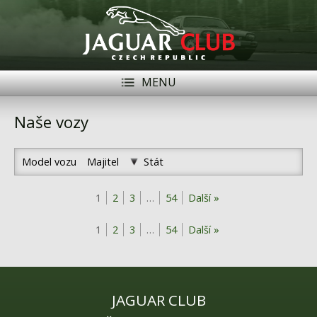
MENU
Registrace
Přihlásit se
Naše vozy
Historie
Model vozu
Majitel
Stát
Modely Jaguar
1
2
3
…
54
Další »
Členové
Naše vozy
1
2
3
…
54
Další »
Akce
Inzerce
JAGUAR CLUB