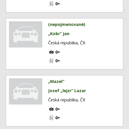
Fórum
0×
Videa
Kontakt
(nepojmenované)
„Kobr“ Jan
Česká republika, ČR
0×
0×
„Mazel“
Josef „lejzr“ Lazar
Česká republika, ČR
0×
0×