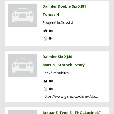
Daimler Double Six XJ81
Tomas H
Spojené království
0×
0×
Daimler Six XJ40
Martin „Staroch“ Starý
Česká republika
0×
0×
https://www.garaz.cz/clanek/da…
Jaguar E-Type S1 FHC „Lucinek“