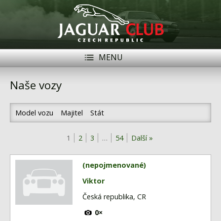
MENU
Registrace
Přihlásit se
Naše vozy
Historie
Model vozu
Majitel
Stát
Modely Jaguar
1
2
3
…
54
Další »
Členové
Naše vozy
(nepojmenované)
Akce
Viktor
Česká republika, CR
Inzerce
0×