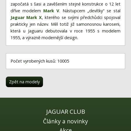
započatá s šasi a zavěšením stejné konstrukce o 12 let
dříve modelem
Mark V
. Nástupcem „devítky“ se stal
Jaguar Mark X
, kterého se svými předchůdci spojoval
prakticky jen název. Měl totiž již samonosnou karoserii,
která u Jaguaru debutovala v roce 1955 s modelem
1955, a výrazně modernější design.
Počet vyrobených kusů: 10005
Zpět na modely
JAGUAR CLUB
Články a novinky
Akce