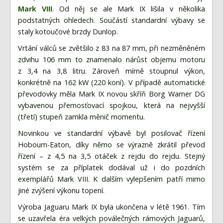
Fórum
Mark VIII
. Od něj se ale Mark IX lišila v několika
Videa
podstatných ohledech. Součástí standardní výbavy se
staly kotoučové brzdy Dunlop.
Kontakt
Vrtání válců se zvětšilo z 83 na 87 mm, při nezměněném
zdvihu 106 mm to znamenalo nárůst objemu motoru
z 3,4 na 3,8 litru. Zároveň mírně stoupnul výkon,
konkrétně na 162 kW (220 koní). V případě automatické
převodovky měla Mark IX novou skříň Borg Warner DG
vybavenou přemosťovací spojkou, která na nejvyšší
(třetí) stupeň zamkla měnič momentu.
Novinkou ve standardní výbavě byl posilovač řízení
Hobourn-Eaton, díky němo se výrazně zkrátil převod
řízení – z 4,5 na 3,5 otáček z rejdu do rejdu. Stejný
systém se za příplatek dodával už i do pozdních
exemplářů Mark VIII. K dalším vylepšením patří mimo
jiné zvýšení výkonu topení.
Výroba Jaguaru Mark IX byla ukončena v létě 1961. Tím
se uzavřela éra velkých poválečných rámových Jaguarů,