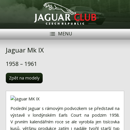
MENU
Registrace
Přihlásit se
Jaguar Mk IX
Historie
1958 – 1961
Modely Jaguar
Zpět na modely
Členové
Naše vozy
Akce
Poslední Jaguar s rámovým podvozkem se představil na
výstavě v londýnském Earls Court na podzim 1958.
Inzerce
V prvním kalendářním roce se ale vyrobila jen tisícovka
kusů, většinu produkce zatím i nadále tvořil starší typ