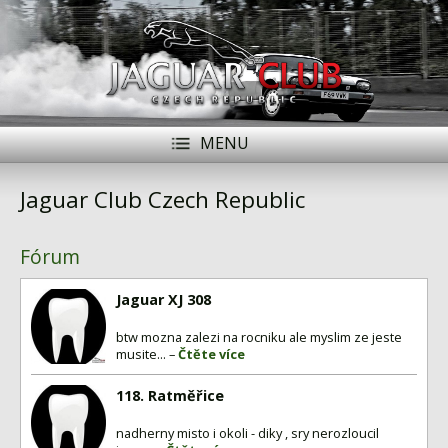
MENU
Jaguar Club Czech Republic
Registrace
Přihlásit se
Historie
Fórum
Modely Jaguar
Jaguar XJ 308
Členové
btw mozna zalezi na rocniku ale myslim ze jeste
musite... –
Čtěte více
Naše vozy
118. Ratměřice
Akce
nadherny misto i okoli - diky , sry nerozloucil