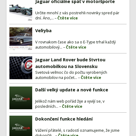
Jaguar oficiálne späť v motoršporte
Určite mnohí z vás postrehli novinky spred pár
dní. Áno,... –
Čtěte více
Veľryba
V rovnakom čase ako sa o E-Type trhal každý
automobilový... –
Čtěte více
Jaguar Land Rover bude štvrtou
automobilkou na Slovensku
Svetová veľmoc čo do počtu vyrobených
automobilov na počet... –
Čtěte více
Další velký update a nové funkce
Jelikož nám web pořád žije a vyvíjí se, v
posledních... –
Čtěte více
Dokončení funkce hledání
Vážení přátelé, s radostí oznamujeme, že jsme
dokončili... –
Čtěte více