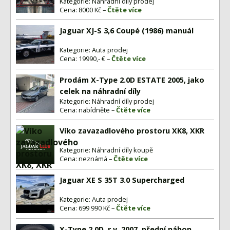
Kategorie: Náhradní díly prodej
Cena: 8000 Kč –
Čtěte více
Jaguar XJ-S 3,6 Coupé (1986) manuál
Kategorie: Auta prodej
Cena: 19990,- € –
Čtěte více
Prodám X-Type 2.0D ESTATE 2005, jako
celek na náhradní díly
Kategorie: Náhradní díly prodej
Cena: nabídněte –
Čtěte více
Víko zavazadlového prostoru XK8, XKR
Kategorie: Náhradní díly koupě
Cena: neznámá –
Čtěte více
Jaguar XE S 35T 3.0 Supercharged
Kategorie: Auta prodej
Cena: 699 990 Kč –
Čtěte více
X-Type 2.0D, r.v. 2007, přední náhon,