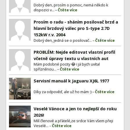
Dobrý den, prosím o pomoc, nemá někdo k
dispozici v... –
Čtěte více
Prosím o radu - sháním posilovač brzd a
hlavní brzdový válec pro S-type 2.7D
152kW r.v. 2004
Dobrý den, jedná se o posilovač... –
Čtěte více
PROBLÉM: Nejde editovat vlastní profil
včetně úpravy textu u vlastních aut
Mám podobné pocity 😂 i já bych uvítal
spřízněnou... –
Čtěte více
Servisní manuál k Jaguaru XJ6L 1977
Díky za odpověď, ale už ho mám :) –
Čtěte více
Veselé Vánoce a jen to nejlepší do roku
2026!
Milí členové a přátelé,ze srdce Vám všem přeji
Veselé... –
Čtěte více