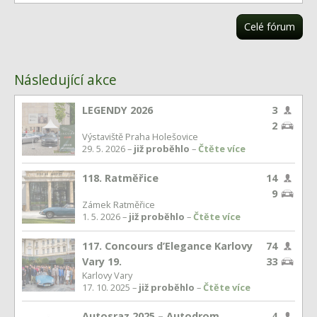
Celé fórum
Následující akce
LEGENDY 2026
3
2
Výstaviště Praha Holešovice
29. 5. 2026 –
již proběhlo
–
Čtěte více
118. Ratměřice
14
9
Zámek Ratměřice
1. 5. 2026 –
již proběhlo
–
Čtěte více
117. Concours d’Elegance Karlovy
74
Vary 19.
33
Karlovy Vary
17. 10. 2025 –
již proběhlo
–
Čtěte více
Autosraz 2025 – Autodrom
4