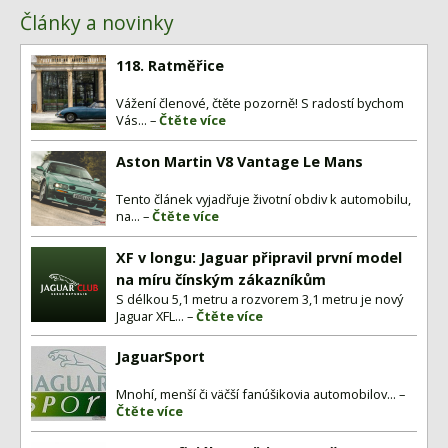
Články a novinky
118. Ratměřice
Vážení členové, čtěte pozorně! S radostí bychom
Vás... –
Čtěte více
Aston Martin V8 Vantage Le Mans
Tento článek vyjadřuje životní obdiv k automobilu,
na... –
Čtěte více
XF v longu: Jaguar připravil první model
na míru čínským zákazníkům
S délkou 5,1 metru a rozvorem 3,1 metru je nový
Jaguar XFL... –
Čtěte více
JaguarSport
Mnohí, menší či väčší fanúšikovia automobilov... –
Čtěte více