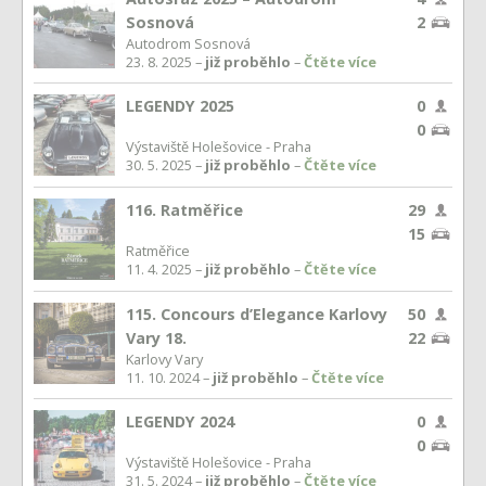
Sosnová
2
Autodrom Sosnová
23. 8. 2025 –
již proběhlo
–
Čtěte více
LEGENDY 2025
0
0
Výstaviště Holešovice - Praha
30. 5. 2025 –
již proběhlo
–
Čtěte více
116. Ratměřice
29
15
Ratměřice
11. 4. 2025 –
již proběhlo
–
Čtěte více
115. Concours d’Elegance Karlovy
50
Vary 18.
22
Karlovy Vary
11. 10. 2024 –
již proběhlo
–
Čtěte více
LEGENDY 2024
0
0
Výstaviště Holešovice - Praha
31. 5. 2024 –
již proběhlo
–
Čtěte více