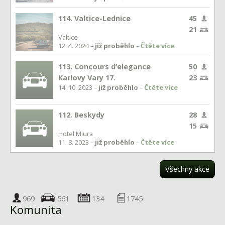
114. Valtice-Lednice
45
21
Valtice
12. 4. 2024 –
již proběhlo
–
Čtěte více
113. Concours d’elegance
50
Karlovy Vary 17.
23
14. 10. 2023 –
již proběhlo
–
Čtěte více
112. Beskydy
28
15
Hotel Miura
11. 8. 2023 –
již proběhlo
–
Čtěte více
Všechny akce
969
561
134
1745
Komunita