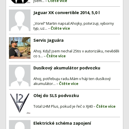
Inzerce
jsem... –
Čtěte více
Fórum
Jaguar XK convertible 2014, 5,0 l
Videa
„Vorel“ Martin napsal:Ahojky, potvrzuji, vyborny
typ, uz... –
Čtěte více
Kontakt
Servis Jaguára
Ahoj. Když jsem nechal 25tis v autorizáku, nevěděli
co s... –
Čtěte více
Dusíkový akumulátor podvozku
Ahoj, potřebuju radu.Mám v háji ten dusíkový
akumulátor... –
Čtěte více
Olej do SLS podvozku
Total LHM Plus, pokud je řeč o XJ40 –
Čtěte více
Elektrické schéma zapojení