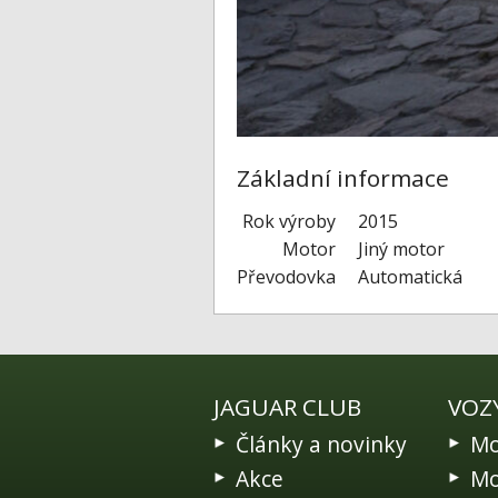
Základní informace
Rok výroby
2015
Motor
Jiný motor
Převodovka
Automatická
JAGUAR CLUB
VOZ
Články a novinky
Mo
Akce
Mo