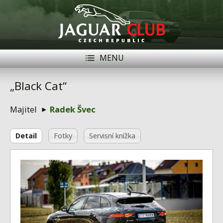
MENU
Registrace
Přihlásit se
„Black Cat“
Historie
Majitel
Radek Švec
Modely Jaguar
Detail
Fotky
Servisní knížka
Členové
Naše vozy
Akce
Inzerce