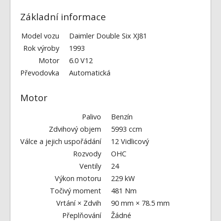
Základní informace
Model vozu
Daimler Double Six XJ81
Rok výroby
1993
Motor
6.0 V12
Převodovka
Automatická
Motor
Palivo
Benzín
Zdvihový objem
5993 ccm
Válce a jejich uspořádání
12 Vidlicový
Rozvody
OHC
Ventily
24
Výkon motoru
229 kW
Točivý moment
481 Nm
Vrtání × Zdvih
90 mm × 78.5 mm
Přeplňování
Žádné