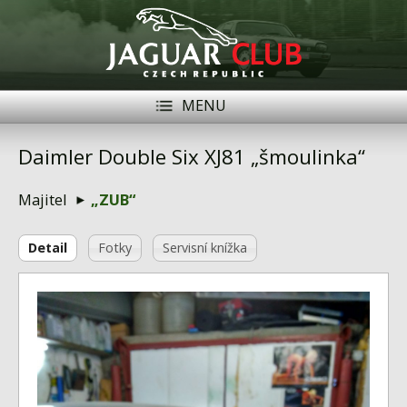
MENU
Registrace
Přihlásit se
Daimler Double Six XJ81 „šmoulinka“
Historie
Majitel
„ZUB“
Modely Jaguar
Detail
Fotky
Servisní knížka
Členové
Naše vozy
Akce
Inzerce