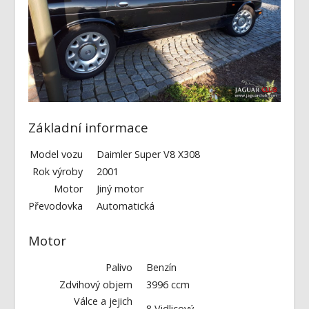
Fórum
Videa
Kontakt
Základní informace
Model vozu
Daimler Super V8 X308
Rok výroby
2001
Motor
Jiný motor
Převodovka
Automatická
Motor
Palivo
Benzín
Zdvihový objem
3996 ccm
Válce a jejich
8 Vidlicový