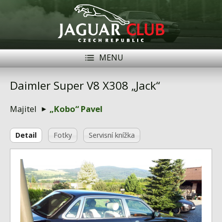
MENU
Registrace
Přihlásit se
Daimler Super V8 X308 „Jack“
Historie
Majitel
„Kobo“ Pavel
Modely Jaguar
Detail
Fotky
Servisní knížka
Členové
Naše vozy
Akce
Inzerce