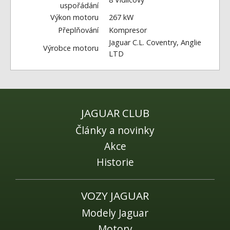
uspořádání
Výkon motoru
267 kW
Přeplňování
Kompresor
Jaguar C.L. Coventry, Anglie
Výrobce motoru
LTD
JAGUAR CLUB
Články a novinky
Akce
Historie
VOZY JAGUAR
Modely Jaguar
Motory