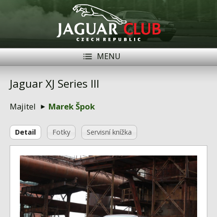
MENU
Registrace
Přihlásit se
Jaguar XJ Series III
Historie
Majitel
Marek Špok
Modely Jaguar
Detail
Fotky
Servisní knížka
Členové
Naše vozy
Akce
Inzerce