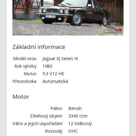
Fórum
Videa
Kontakt
Základní informace
Model vozu
Jaguar XJ Series III
Rok výroby
1983
Motor
5.3 V12 HE
Převodovka
Automatická
Motor
Palivo
Benzín
Zdvihový objem
5343 ccm
Válce a jejich uspořádání
12 Vidlicový
Rozvody
OHC