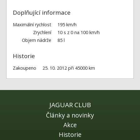
Doplňující informace
Maximální rychlost
195 km/h
Zrychlení
10 s z 0 na 100 km/h
Objem nádrže
85 l
Historie
Zakoupeno
25. 10. 2012 při 45000 km
JAGUAR CLUB
Články a novinky
Akce
Historie