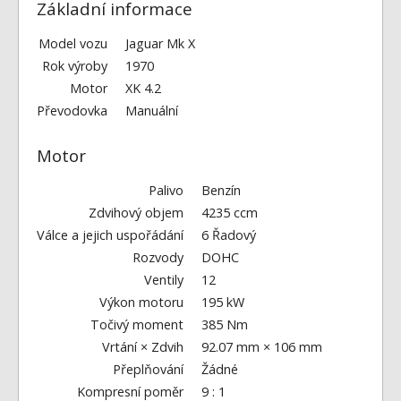
Fórum
Základní informace
Videa
Model vozu
Jaguar Mk X
Rok výroby
1970
Kontakt
Motor
XK 4.2
Převodovka
Manuální
Motor
Palivo
Benzín
Zdvihový objem
4235 ccm
Válce a jejich uspořádání
6 Řadový
Rozvody
DOHC
Ventily
12
Výkon motoru
195 kW
Točivý moment
385 Nm
Vrtání × Zdvih
92.07 mm × 106 mm
Přeplňování
Žádné
Kompresní poměr
9 : 1