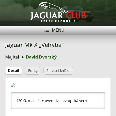
MENU
Registrace
Přihlásit se
Jaguar Mk X „Velryba“
Historie
Majitel
David Dvorský
Modely Jaguar
Detail
Fotky
Servisní knížka
Členové
Naše vozy
Akce
420 G, manuál + overdrive, evropská verze
Inzerce