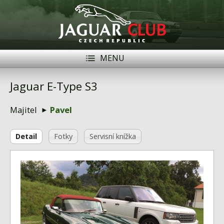
MENU
Registrace
Přihlásit se
Jaguar E-Type S3
Historie
Majitel
Pavel
Modely Jaguar
Detail
Fotky
Servisní knížka
Členové
Naše vozy
Akce
Inzerce