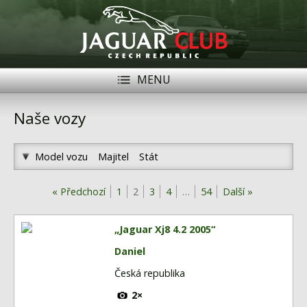
MENU
Registrace
Přihlásit se
Naše vozy
Historie
Model vozu
Majitel
Stát
Modely Jaguar
« Předchozí
1
2
3
4
…
54
Další »
Členové
Naše vozy
„Jaguar Xj8 4.2 2005“
Akce
Daniel
Česká republika
Inzerce
2×