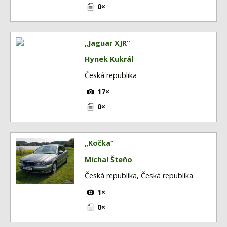
Fórum
0×
Videa
Kontakt
„Jaguar XJR“
Hynek Kukrál
Česká republika
17×
0×
„Kočka“
Michal Šteňo
Česká republika, Česká republika
1×
0×