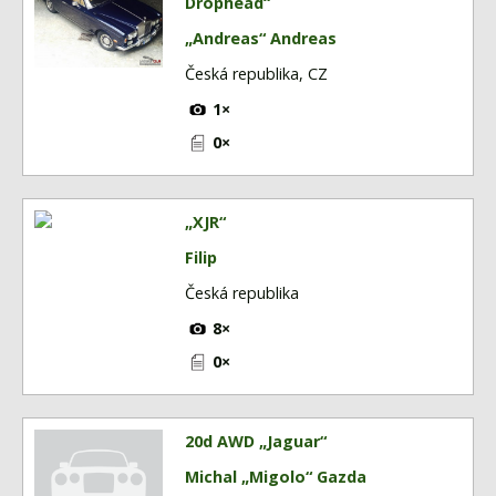
Drophead“
„Andreas“ Andreas
Česká republika, CZ
1×
0×
„XJR“
Filip
Česká republika
8×
0×
20d AWD „Jaguar“
Michal „Migolo“ Gazda