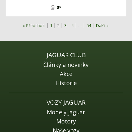
0×
« Předchozí
1
2
3
4
…
54
Další »
JAGUAR CLUB
Články a novinky
Akce
Historie
VOZY JAGUAR
Modely Jaguar
Motory
Naše vozy