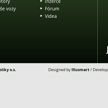
tory
Inzerce
še vozy
Fórum
Videa
liky o.s.
Designed by
Illusmart
/ Develo