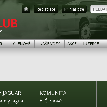
Registrace
Přihlásit se
R
ČLENOVÉ
NAŠE VOZY
AKCE
INZERCE
Y JAGUAR
KOMUNITA
dely Jaguar
Členové