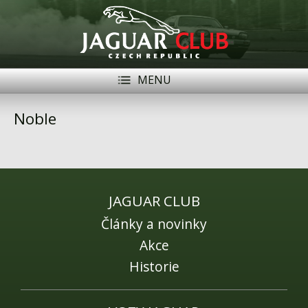
MENU
Registrace
Přihlásit se
Noble
Historie
Modely Jaguar
Členové
JAGUAR CLUB
Články a novinky
Naše vozy
Akce
Akce
Historie
Inzerce