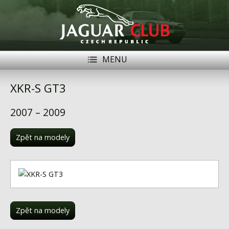
MENU
Registrace
Přihlásit se
XKR-S GT3
Historie
2007 – 2009
Modely Jaguar
Zpět na modely
Členové
Naše vozy
Akce
Inzerce
Zpět na modely