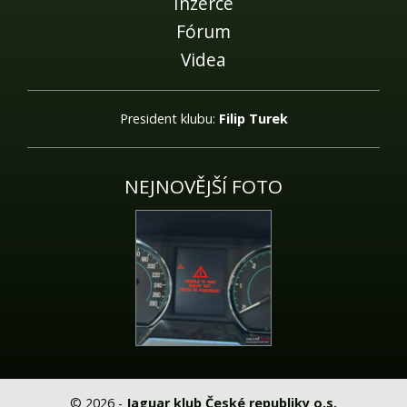
Inzerce
Fórum
Videa
President klubu:
Filip Turek
NEJNOVĚJŠÍ FOTO
© 2026 -
Jaguar klub České republiky o.s.