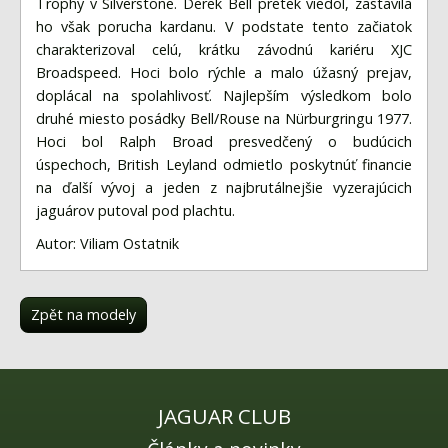
Trophy v Silverstone. Derek Bell pretek viedol, zastavila
ho však porucha kardanu. V podstate tento začiatok
charakterizoval celú, krátku závodnú kariéru XJC
Broadspeed. Hoci bolo rýchle a malo úžasný prejav,
doplácal na spolahlivosť. Najlepším výsledkom bolo
druhé miesto posádky Bell/Rouse na Nürburgringu 1977.
Hoci bol Ralph Broad presvedčený o budúcich
úspechoch, British Leyland odmietlo poskytnúť financie
na ďalší vývoj a jeden z najbrutálnejšie vyzerajúcich
jaguárov putoval pod plachtu.
Autor: Viliam Ostatnik
Zpět na modely
JAGUAR CLUB