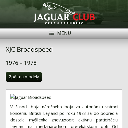
MENU
Registrace
Přihlásit se
XJC Broadspeed
Historie
1976 – 1978
Modely Jaguar
Zpět na modely
Členové
Naše vozy
Akce
V časoch boja náročného boja za autonómiu vrámci
koncernu British Leyland po roku 1973 sa do popredia
Inzerce
dostala myšlienka znovuzrodiť aktívnu participáciu
Jaguaru na medzinárodnom pretekárskom poli. Od