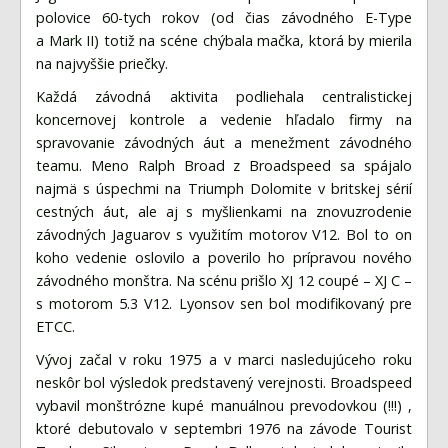
Fórum
polovice 60-tych rokov (od čias závodného E-Type
Videa
a Mark II) totiž na scéne chýbala mačka, ktorá by mierila
na najvyššie priečky.
Kontakt
Každá závodná aktivita podliehala centralistickej
koncernovej kontrole a vedenie hľadalo firmy na
spravovanie závodných áut a menežment závodného
teamu. Meno Ralph Broad z Broadspeed sa spájalo
najmä s úspechmi na Triumph Dolomite v britskej sérií
cestných áut, ale aj s myšlienkami na znovuzrodenie
závodných Jaguarov s využitím motorov V12. Bol to on
koho vedenie oslovilo a poverilo ho prípravou nového
závodného monštra. Na scénu prišlo XJ 12 coupé – XJ C –
s motorom 5.3 V12. Lyonsov sen bol modifikovaný pre
ETCC.
Vývoj začal v roku 1975 a v marci nasledujúceho roku
neskôr bol výsledok predstavený verejnosti. Broadspeed
vybavil monštrózne kupé manuálnou prevodovkou (!!!) ,
ktoré debutovalo v septembri 1976 na závode Tourist