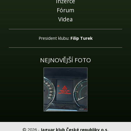
Inzerce
Fórum
Videa
President klubu:
Filip Turek
NEJNOVĚJŠÍ FOTO
© 2026 -
Jaguar klub České republiky o.s.