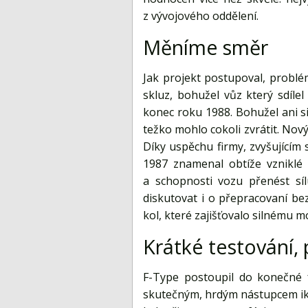
z vývojového oddělení.
Měníme směr
Jak projekt postupoval, problém
skluz, bohužel vůz který sdíle
konec roku 1988. Bohužel ani s
težko mohlo cokoli zvrátit. Nový
Díky uspěchu firmy, zvyšujícím
1987 znamenal obtíže vzniklé
a schopnosti vozu přenést síl
diskutovat i o přepracovaní b
kol, které zajišťovalo silnému 
Krátké testování,
F-Type postoupil do konečné 
skutečným, hrdým nástupcem iko