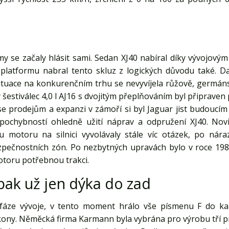
y se začaly hlásit sami. Sedan XJ40 nabíral díky vývojovým
l platformu nabral tento skluz z logických důvodu také. 
ituace na konkurenčním trhu se nevyvíjela růžově, germán
 šestiválec 4,0 l AJ16 s dvojitým přeplňováním byl připrave
 se prodejům a expanzi v zámoří si byl Jaguar jist budou
 pochybností ohledně užití náprav a odpružení XJ40. No
u motoru na silnici vyvolávaly stále víc otázek, po nára
ezpečnostních zón. Po nezbytných upravách bylo v roce 19
motoru potřebnou trakci.
 pak už jen dýka do zad
fáze vývoje, v tento moment hrálo vše písmenu F do kar
ny. Něměcká firma Karmann byla vybrána pro výrobu tří pr