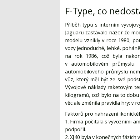
F-Type, co nedost
Příběh typu s interním vývojov
Jaguaru zastávalo názor že mod
modelu vznikly v roce 1980, p
vozy jednoduché, lehké, poháně
na rok 1986, což byla nakon
v automobilovém průmyslu, 
automobilového průmyslu nemo
vůz, který měl být ze své podst
Vývojové náklady raketovým temp
kilogramů, což bylo na to dobu
věc ale změnila pravidla hry: v
Faktorů pro nahrazení ikonické
1. Firma počítala s vývozními 
podpořil.
2. XJ40 byla v konečných fázích 