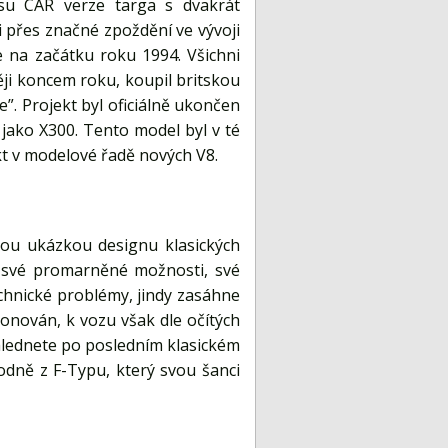
isu CAR verze targa s dvakrát
 přes značné zpoždění ve vývoji
 na začátku roku 1994. Všichni
ěji koncem roku, koupil britskou
. Projekt byl oficiálně ukončen
jako X300. Tento model byl v té
t v modelové řadě nových V8.
lou ukázkou designu klasických
jí své promarněné možnosti, své
technické problémy, jindy zasáhne
ionován, k vozu však dle očítých
ohlednete po posledním klasickém
dně z F-Typu, který svou šanci