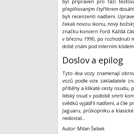
byl připraven pro fázi testo
přeplňovaným čtyřlitrem dosáhl
byli recenzenti nadšeni. Uprav
čekali novou ikonu, nový božský
značku koncern Ford. Každá čás
v březnu 1990, po rozhodnutí m
době znám pod interním kódem X
Doslov a epilog
Tyto dva vozy znamenají obrov
vozů podle vize zakladatele zn
příběhy a klikaté cesty osudu, p
lidský osud v podobě smrti kons
svědků vyjádřil nadšení, a čile
Jaguaru, průkopníku a klasické
nedostal…
Autor: Milan Šebek