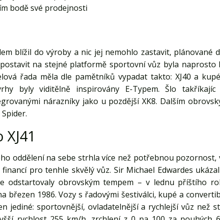
žším bodě své prodejnosti
em blížil do výroby a nic jej nemohlo zastavit, plánované
ostavit na stejné platformě sportovní vůz byla naprosto 
ová řada měla dle pamětníků vypadat takto: XJ40 a kupé X
vrhy byly viditělně inspirovány E-Typem. Šlo takříkajíc
egrovanými nárazníky jako u pozdější XK8. Dalším obrov
 Spider.
o XJ41
ho oddělení na sebe strhla více než potřebnou pozornost, v
 financí pro tenhle skvělý vůz. Sir Michael Edwardes ukáza
ce odstartovaly obrovským tempem – v lednu příštího ro
a březen 1986. Vozy s řadovými šestiválci, kupé a convertib
 jediné: sportovnější, ovladatelnější a rychlejší vůz než s
vyšší rychlost 255 km/h, zrchlení z 0 na 100 za pouhých 