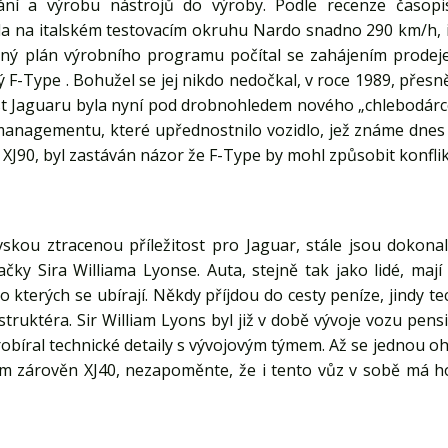
vání a výrobu nástrojů do výroby. Podle recenze časop
a na italském testovacím okruhu Nardo snadno 290 km/h, i
ený plán výrobního programu počítal se zahájením prodeje
 F-Type . Bohužel se jej nikdo nedočkal, v roce 1989, přesn
t Jaguaru byla nyní pod drobnohledem nového „chlebodárce”
anagementu, které upřednostnilo vozidlo, jež známe dnes 
J90, byl zastáván názor že F-Type by mohl způsobit konflik
skou ztracenou příležitost pro Jaguar, stále jsou dokona
ačky Sira Williama Lyonse. Auta, stejně tak jako lidé, ma
o kterých se ubírají. Někdy příjdou do cesty peníze, jindy 
truktéra. Sir William Lyons byl již v době vývoje vozu pens
 probíral technické detaily s vývojovým týmem. Až se jednou 
m zárověn XJ40, nezapoměnte, že i tento vůz v sobě má ho