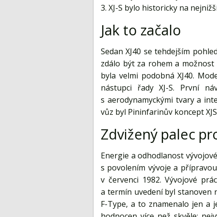
3. XJ-S bylo historicky na nejni
Jak to začalo
Sedan XJ40 se tehdejším pohled
zdálo být za rohem a možnost p
byla velmi podobná XJ40. Model
nástupci řady XJ-S. První ná
s aerodynamyckými tvary a int
vůz byl Pininfarinův koncept XJS
Zdvižený palec pr
Energie a odhodlanost vývojové
s povolením vývoje a přípravou
v červenci 1982. Vývojové prá
a termín uvedení byl stanoven n
F-Type, a to znamenalo jen a jen
hodnocen více než skvěle: nej