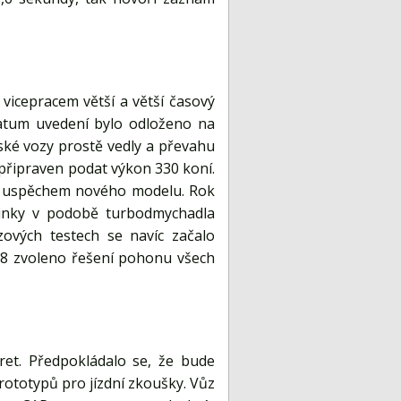
 vicepracem větší a větší časový
Datum uvedení bylo odloženo na
ské vozy prostě vedly a převahu
n připraven podat výkon 330 koní.
cím uspěchem nového modelu. Rok
vinky v podobě turbodmychadla
zových testech se navíc začalo
88 zvoleno řešení pohonu všech
et. Předpokládalo se, že bude
ototypů pro jízdní zkoušky. Vůz