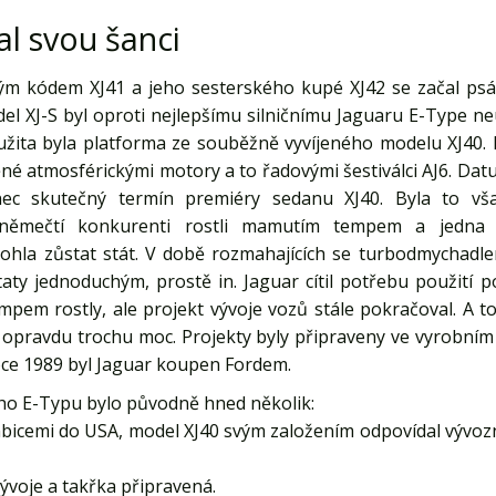
al svou šanci
ým kódem XJ41 a jeho sesterského kupé XJ42 se začal psát
el XJ-S byl oproti nejlepšímu silničnímu Jaguaru E-Type 
oužita byla platforma ze souběžně vyvíjeného modelu XJ40
né atmosférickými motory a to řadovými šestiválci AJ6. Da
ec skutečný termín premiéry sedanu XJ40. Byla to vš
němečtí konkurenti rostli mamutím tempem a jedna z 
hla zůstat stát. V době rozmahajících se turbodmychadl
aty jednoduchým, prostě in. Jaguar cítil potřebu použití 
em rostly, ale projekt vývoje vozů stále pokračoval. A to
 opravdu trochu moc. Projekty byly připraveny ve vyrobní
 roce 1989 byl Jaguar koupen Fordem.
ho E-Typu bylo původně hned několik:
ambicemi do USA, model XJ40 svým založením odpovídal vývoz
vývoje a takřka připravená.