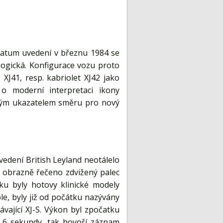
 datum uvedení v březnu 1984 se
logická. Konfigurace vozu proto
J41, resp. kabriolet XJ42 jako
 o moderní interpretaci ikony
ským ukazatelem směru pro nový
edení British Leyland neotálelo
l obrazně řečeno zdvižený palec
ku byly hotovy klinické modely
le, byly již od počátku nazývány
távající XJ-S. Výkon byl zpočatku
6,6 sekundy, tak hovoří záznam