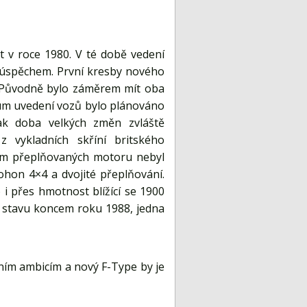
 v roce 1980. V té době vedení
neúspěchem. První kresby nového
. Původně bylo záměrem mít oba
tum uvedení vozů bylo plánováno
ak doba velkých změn zvláště
vykladních skříní britského
em přeplňovaných motoru nebyl
pohon 4×4 a dvojité přeplňování.
 i přes hmotnost blížící se 1900
m stavu koncem roku 1988, jedna
ním ambicím a nový F-Type by je