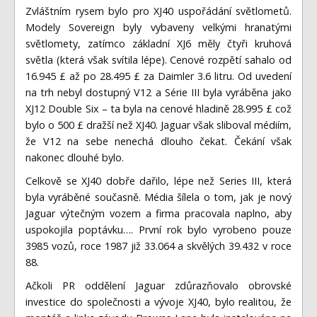
Zvláštním rysem bylo pro XJ40 uspořádání světlometů.
Modely Sovereign byly vybaveny velkými hranatými
světlomety, zatímco základní XJ6 měly čtyři kruhová
světla (která však svítila lépe). Cenové rozpětí sahalo od
16.945 £ až po 28.495 £ za Daimler 3.6 litru. Od uvedení
na trh nebyl dostupný V12 a Série III byla vyráběna jako
XJ12 Double Six – ta byla na cenové hladině 28.995 £ což
bylo o 500 £ dražší než XJ40. Jaguar však sliboval médiím,
že V12 na sebe nenechá dlouho čekat. Čekání však
nakonec dlouhé bylo.
Celkově se XJ40 dobře dařilo, lépe než Series III, která
byla vyráběné současně. Média šílela o tom, jak je nový
Jaguar výtečným vozem a firma pracovala naplno, aby
uspokojila poptávku…. První rok bylo vyrobeno pouze
3985 vozů, roce 1987 již 33.064 a skvělých 39.432 v roce
88.
Ačkoli PR oddělení Jaguar zdůrazňovalo obrovské
investice do společnosti a vývoje XJ40, bylo realitou, že