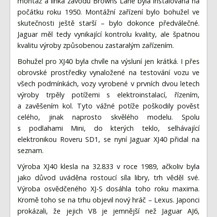
montáž a linka závodu Browns Lane byla instalována na
počátku roku 1950. Montážní zařízení bylo bohužel ve
skutečnosti ještě starší – bylo dokonce předválečné.
Jaguar měl tedy vynikající kontrolu kvality, ale špatnou
kvalitu výroby způsobenou zastaralým zařízením.
Bohužel pro XJ40 byla chvíle na výsluní jen krátká. I přes
obrovské prostředky vynaložené na testování vozu ve
všech podmínkách, vozy vyrobené v prvních dvou letech
výroby trpěly potížemi s elektroinstalací, řízením,
a zavěšením kol. Tyto vážné potíže poškodily pověst
celého, jinak naprosto skvělého modelu. Spolu
s podlahami Mini, do kterých teklo, selhávající
elektronikou Roveru SD1, se nyní Jaguar XJ40 přidal na
seznam.
Výroba XJ40 klesla na 32.833 v roce 1989, ačkoliv byla
jako důvod uváděna rostoucí síla libry, trh věděl své.
Výroba osvědčeného XJ-S dosáhla toho roku maxima.
Kromě toho se na trhu objevil nový hráč – Lexus. Japonci
prokázali, že jejich V8 je jemnější než Jaguar AJ6,