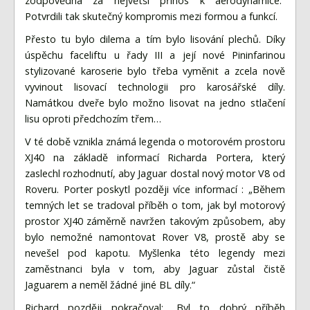
zodpovědná za největší přínos k aerodynamice.“
Potvrdili tak skutečný kompromis mezi formou a funkcí.
Přesto tu bylo dilema a tím bylo lisování plechů. Díky
úspěchu faceliftu u řady III a její nové Pininfarinou
stylizované karoserie bylo třeba vyměnit a zcela nově
vyvinout lisovací technologii pro karosářské díly.
Namátkou dveře bylo možno lisovat na jedno stlačení
lisu oproti předchozím třem…
V té době vznikla známá legenda o motorovém prostoru
XJ40 na základě informací Richarda Portera, který
zaslechl rozhodnutí, aby Jaguar dostal nový motor V8 od
Roveru. Porter poskytl později více informací : „Během
temných let se tradoval příběh o tom, jak byl motorový
prostor XJ40 záměrně navržen takovým způsobem, aby
bylo nemožné namontovat Rover V8, prostě aby se
nevešel pod kapotu. Myšlenka této legendy mezi
zaměstnanci byla v tom, aby Jaguar zůstal čistě
Jaguarem a neměl žádné jiné BL díly.“
Richard později pokračoval: „Byl to dobrý příběh