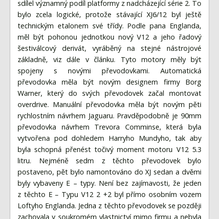
sdílel významný podíl platformy z nadcházející série 2. To
bylo zcela logické, protože stávající XJ6/12 byl ještě
technickým etalonem své třídy. Podle pana Englanda,
měl být pohonou jednotkou nový V12 a jeho řadový
šestiválcový derivát, vyráběný na stejné nástrojové
základně, viz dále v článku. Tyto motory měly být
spojeny s novými převodovkami. Automatická
převodovka měla být novým designem firmy Borg
Warner, který do svých převodovek začal montovat
overdrive. Manuální převodovka měla být novým pěti
rychlostním návrhem Jaguaru. Pravděpodobně je 90mm
převodovka návrhem Trevora Comminse, která byla
vytvořena pod dohledem Harryho Mundyho, tak aby
byla schopná přenést točivý moment motoru V12 5.3
litru. Nejméně sedm z těchto převodovek bylo
postaveno, pět bylo namontováno do XJ sedan a dvěmi
byly vybaveny E – typy. Není bez zajímavosti, že jeden
z těchto E – Typu V12 2 +2 byl přímo osobním vozem
Loftyho Englanda. Jedna z těchto převodovek se později
zachovala v soukromém vlastnictví mimo firmu a nebyla