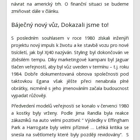
návrat na americký trh. O finanční situaci se budeme
zmiňovat dále v článku.
Báječný nový vůz, Dokazali jsme to!
S posledním souhlasem v roce 1980 získali inženýři
projektu nový impuls k životu a ke stavbě vozu pro nové
tisíciletí, jak byl XJ40 nazýván. Styling byl dokončován ve
zběsilém tempu. Díky marketingové kampani byl Jaguar
tlačen veřejností, aby byl vůz uveden v termínu – t.j. roku
1984. Dobře dokumentovaná obnova společnosti pod
taktovkou Egana však jěšte přeci nenabrala plné
obrátky, nicméně s jeho jmenováním začala budoucnost
vypadat růžověji.
Předvedení modelů veřejnosti se konalo v červenci 1980
a kostky byly vrženy. Podle Jima Randla byla reakce
zákazníků na auto velmi pozitivní: “ Výsledky v Effingham
Park a Harrogate byly velmi příznivé … Lehká kritika se
snesla na světlomety které byly později revidovány“. S