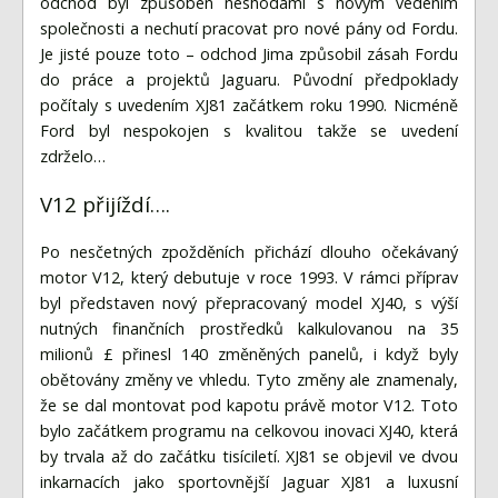
odchod byl způsoben neshodami s novým vedením
společnosti a nechutí pracovat pro nové pány od Fordu.
Je jisté pouze toto – odchod Jima způsobil zásah Fordu
do práce a projektů Jaguaru. Původní předpoklady
počítaly s uvedením XJ81 začátkem roku 1990. Nicméně
Ford byl nespokojen s kvalitou takže se uvedení
zdrželo…
V12 přijíždí….
Po nesčetných zpožděních přichází dlouho očekávaný
motor V12, který debutuje v roce 1993. V rámci příprav
byl představen nový přepracovaný model XJ40, s výší
nutných finančních prostředků kalkulovanou na 35
milionů £ přinesl 140 změněných panelů, i když byly
obětovány změny ve vhledu. Tyto změny ale znamenaly,
že se dal montovat pod kapotu právě motor V12. Toto
bylo začátkem programu na celkovou inovaci XJ40, která
by trvala až do začátku tisíciletí. XJ81 se objevil ve dvou
inkarnacích jako sportovnější Jaguar XJ81 a luxusní