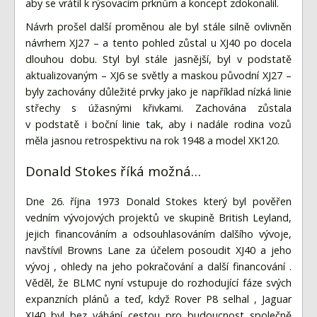
aby se vrátil k rýsovacím prknům a koncept zdokonalil.
Návrh prošel další proměnou ale byl stále silně ovlivněn
návrhem XJ27 – a tento pohled zůstal u XJ40 po docela
dlouhou dobu. Styl byl stále jasnější, byl v podstatě
aktualizovaným – XJ6 se světly a maskou původní XJ27 –
byly zachovány důležité prvky jako je například nízká linie
střechy s úžasnými křivkami. Zachována zůstala
v podstatě i boční linie tak, aby i nadále rodina vozů
měla jasnou retrospektivu na rok 1948 a model XK120.
Donald Stokes říká možná…
Dne 26. října 1973 Donald Stokes který byl pověřen
vedním vývojových projektů ve skupině British Leyland,
jejich financováním a odsouhlasováním dalšího vývoje,
navštívil Browns Lane za účelem posoudit XJ40 a jeho
vývoj , ohledy na jeho pokračování a další financování .
Věděl, že BLMC nyní vstupuje do rozhodující fáze svých
expanzních plánů a teď, když Rover P8 selhal , Jaguar
XJ40 byl bez váhání cestou pro budoucnost společně