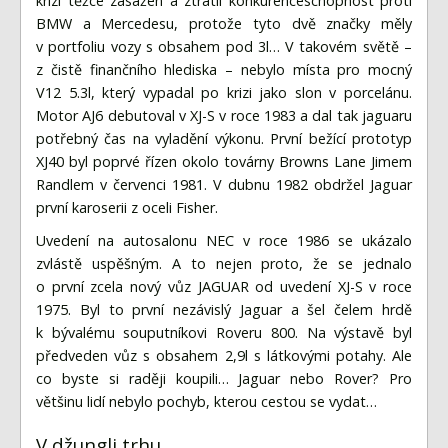
krizí těžce zasažen a ztratil konkurenceschopnost proti
BMW a Mercedesu, protože tyto dvě značky měly
v portfoliu vozy s obsahem pod 3l… V takovém světě –
z čistě finančního hlediska – nebylo místa pro mocný
V12 5.3l, který vypadal po krizi jako slon v porcelánu.
Motor AJ6 debutoval v XJ-S v roce 1983 a dal tak jaguaru
potřebný čas na vyladění výkonu. První bežící prototyp
XJ40 byl poprvé řízen okolo továrny Browns Lane Jimem
Randlem v červenci 1981. V dubnu 1982 obdržel Jaguar
první karoserii z oceli Fisher.
Uvedení na autosalonu NEC v roce 1986 se ukázalo
zvlástě uspěšným. A to nejen proto, že se jednalo
o první zcela nový vůz JAGUAR od uvedení XJ-S v roce
1975. Byl to první nezávislý Jaguar a šel čelem hrdě
k bývalému souputníkovi Roveru 800. Na výstavě byl
předveden vůz s obsahem 2,9l s látkovými potahy. Ale
co byste si raději koupili… Jaguar nebo Rover? Pro
většinu lidí nebylo pochyb, kterou cestou se vydat…
V džungli trhu