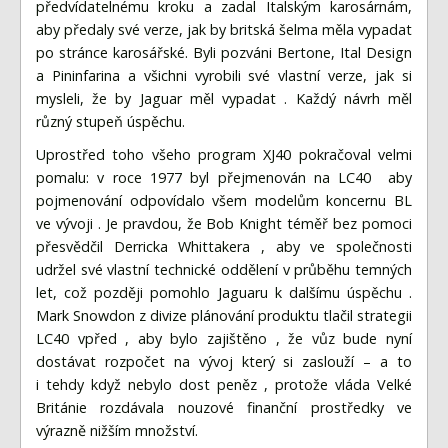
předvídatelnému kroku a zadal Italským karosárnám,
aby předaly své verze, jak by britská šelma měla vypadat
po stránce karosářské. Byli pozváni Bertone, Ital Design
a Pininfarina a všichni vyrobili své vlastní verze, jak si
mysleli, že by Jaguar měl vypadat . Každý návrh měl
různý stupeň úspěchu.
Uprostřed toho všeho program XJ40 pokračoval velmi
pomalu: v roce 1977 byl přejmenován na LC40 aby
pojmenování odpovídalo všem modelům koncernu BL
ve vývoji . Je pravdou, že Bob Knight téměř bez pomoci
přesvědčil Derricka Whittakera , aby ve společnosti
udržel své vlastní technické oddělení v průběhu temných
let, což později pomohlo Jaguaru k dalšímu úspěchu .
Mark Snowdon z divize plánování produktu tlačil strategii
LC40 vpřed , aby bylo zajištěno , že vůz bude nyní
dostávat rozpočet na vývoj který si zaslouží – a to
i tehdy když nebylo dost peněz , protože vláda Velké
Británie rozdávala nouzové finanční prostředky ve
výrazně nižším množství.