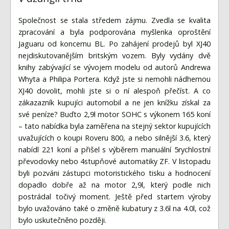
Společnost se stala středem zájmu. Zvedla se kvalita
zpracování a byla podporována myšlenka oproštění
Jaguaru od koncernu BL. Po zahájení prodejů byl XJ40
nejdiskutovanějším britským vozem. Byly vydány dvě
knihy zabývající se vývojem modelu od autorů Andrewa
Whyta a Philipa Portera. Když jste si nemohli nádhernou
XJ40 dovolit, mohli jste si o ní alespoň přečíst. A co
zákazazník kupujíci automobil a ne jen knížku získal za
své peníze? Buďto 2,9l motor SOHC s výkonem 165 koní
– tato nabídka byla zaměřena na stejný sektor kupujících
uvažujících o koupi Roveru 800, a nebo silnější 3.6, který
nabídl 221 koní a přišel s výběrem manuální 5rychlostní
převodovky nebo 4stupňové automatiky ZF. V listopadu
byli pozváni zástupci motoristického tisku a hodnocení
dopadlo dobře až na motor 2,9l, který podle nich
postrádal točivý moment. Ještě před startem výroby
bylo uvažováno také o změně kubatury z 3.6l na 4.0l, což
bylo uskutečněno později.