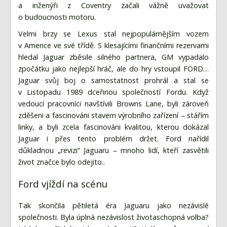
a inženýři z Coventry začali vážně uvažovat
o budoucnosti motoru.
Velmi brzy se Lexus stal nejpopulárnějším vozem
v Americe ve své třídě. S klesajícími finančními rezervami
hledal Jaguar zběsile silného partnera, GM vypadalo
zpočátku jako nejlepší hráč, ale do hry vstoupil FORD…
Jaguar svůj boj o samostatnost prohrál a stal se
v Listopadu 1989 dceřinou společností Fordu. Když
vedoucí pracovníci navštívili Browns Lane, byli zároveň
zděšeni a fascinováni stavem výrobního zařízení – stářím
linky, a byli zcela fascinováni kvalitou, kterou dokázal
Jaguar i přes tento problém držet. Ford nařídil
důkladnou „revizi“ Jaguaru – mnoho lidí, kteří zasvětili
život značce bylo odejito..
Ford vjíždí na scénu
Tak skončila pětiletá éra Jaguaru jako nezávislé
společnosti. Byla úplná nezávislost životaschopná volba?