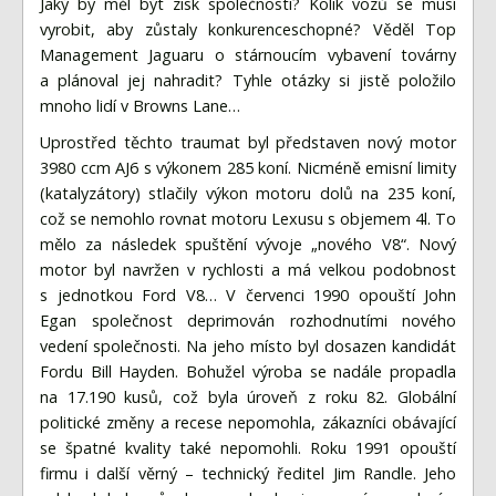
Jaký by měl být zisk společnosti? Kolik vozů se musí
vyrobit, aby zůstaly konkurenceschopné? Věděl Top
Management Jaguaru o stárnoucím vybavení továrny
a plánoval jej nahradit? Tyhle otázky si jistě položilo
mnoho lidí v Browns Lane…
Uprostřed těchto traumat byl představen nový motor
3980 ccm AJ6 s výkonem 285 koní. Nicméně emisní limity
(katalyzátory) stlačily výkon motoru dolů na 235 koní,
což se nemohlo rovnat motoru Lexusu s objemem 4l. To
mělo za následek spuštění vývoje „nového V8“. Nový
motor byl navržen v rychlosti a má velkou podobnost
s jednotkou Ford V8… V červenci 1990 opouští John
Egan společnost deprimován rozhodnutími nového
vedení společnosti. Na jeho místo byl dosazen kandidát
Fordu Bill Hayden. Bohužel výroba se nadále propadla
na 17.190 kusů, což byla úroveň z roku 82. Globální
politické změny a recese nepomohla, zákazníci obávající
se špatné kvality také nepomohli. Roku 1991 opouští
firmu i další věrný – technický ředitel Jim Randle. Jeho