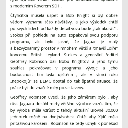
s moderním Roverem SD1 .
Čtyřicítka musela uspět a Bob Knight si byl dobře
vědom významu této návštěvy, a jako výsledek chtěl
po svých lidech aď každý detail vozu bude „tak akorát“ .
Stokes při pohledu na auto zopakoval svou podporu
programu, ale bylo jasné, že Jaguar je malý
a bezvýznamný prostor v mnohem větší a tmavší „díře“
koncernu British Leyland. Stokes a generální ředitel
Geoffrey Robinson dali Bobu Knightovi a jeho týmu
souhlas pokračovat v programu vývoje a jeho
budoucnost tím byla ujištěna , ale v rámci roku
„nepokojů“ se BLMC dostal do tak špatné situace, že
práce byli do značné míry pozastaveny.
Geoffrey Robinson uvedl, že jeho záměrem bylo , aby
růst Jaguaru dosáhl mety většího výrobce vozů, tím, že
by výroba měla vzrůst z tehdy aktuální úrovně 30.000
jednotek ročně na dvojnásobek. Chtěl aby XJ40 měla
přitažlivou karoserii . Robinson se tedy uchýlil k poněkud