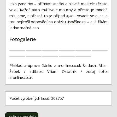
jako jsme my – příznivci značky a hlavně majitelé těchto
vozu. Každé auto má svoje mouchy a přesto je mnohé
milujeme, a přesně to je případ XJ40. Posadit se a jet je
tou nejlepší odpovědí na otázku úspěšnosti – a já říkám
jednoznačně ano.
Fotogalerie
Překlad a úprava článku z aronline.co.uk &ndash; Milan
Šebek / editace: Viliam Ostatnik / zdroj foto:
aronline.co.uk
Počet vyrobených kusů: 208757
Zpět na modely