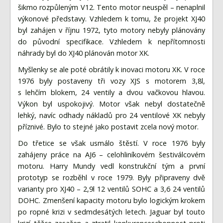
šikmo rozpůleným V12. Tento motor neuspěl – nenaplnil
výkonové představy. Vzhledem k tomu, že projekt XJ40
byl zahájen v říjnu 1972, tyto motory nebyly plánovány
do původní specifikace. Vzhledem k nepřítomnosti
náhrady byl do XJ40 plánován motor XK.
Myšlenky se ale poté obrátily k inovaci motoru XK. V roce
1976 byly postaveny tři vozy XJS s motorem 3,8l,
s lehčím blokem, 24 ventily a dvou vačkovou hlavou.
Výkon byl uspokojivý. Motor však nebyl dostatečně
lehký, navíc odhady nákladů pro 24 ventilové XK nebyly
příznivé. Bylo to stejné jako postavit zcela nový motor.
Do třetice se však usmálo štěstí. V roce 1976 byly
zahájeny práce na AJ6 – celohliníkovém šestiválcovém
motoru. Harry Mundy vedl konstrukční tým a první
prototyp se rozběhl v roce 1979. Byly připraveny dvě
varianty pro XJ40 – 2,9l 12 ventilů SOHC a 3,6 24 ventilů
DOHC. Zmenšení kapacity motoru bylo logickým krokem
po ropné krizi v sedmdesátých letech. Jaguar byl touto