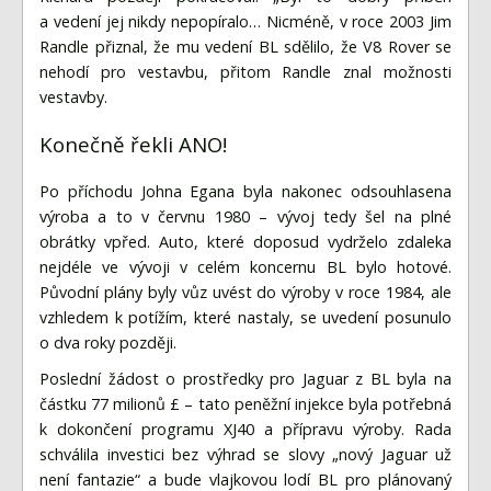
a vedení jej nikdy nepopíralo… Nicméně, v roce 2003 Jim
Randle přiznal, že mu vedení BL sdělilo, že V8 Rover se
nehodí pro vestavbu, přitom Randle znal možnosti
vestavby.
Konečně řekli ANO!
Po příchodu Johna Egana byla nakonec odsouhlasena
výroba a to v červnu 1980 – vývoj tedy šel na plné
obrátky vpřed. Auto, které doposud vydrželo zdaleka
nejdéle ve vývoji v celém koncernu BL bylo hotové.
Původní plány byly vůz uvést do výroby v roce 1984, ale
vzhledem k potížím, které nastaly, se uvedení posunulo
o dva roky později.
Poslední žádost o prostředky pro Jaguar z BL byla na
částku 77 milionů £ – tato peněžní injekce byla potřebná
k dokončení programu XJ40 a přípravu výroby. Rada
schválila investici bez výhrad se slovy „nový Jaguar už
není fantazie“ a bude vlajkovou lodí BL pro plánovaný