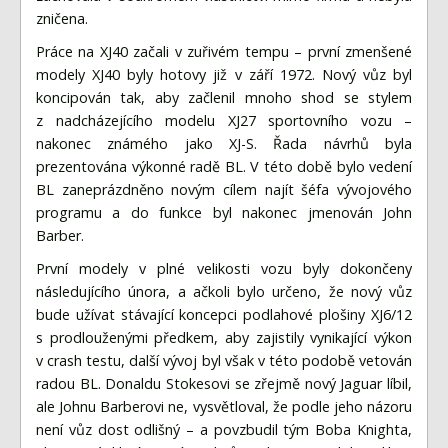
zničena.
Práce na XJ40 začali v zuřivém tempu – první zmenšené
modely XJ40 byly hotovy již v září 1972. Nový vůz byl
koncipován tak, aby začlenil mnoho shod se stylem
z nadcházejícího modelu XJ27 sportovního vozu –
nakonec známého jako XJ-S. Řada návrhů byla
prezentována výkonné radě BL. V této době bylo vedení
BL zaneprázdněno novým cílem najít šéfa vývojového
programu a do funkce byl nakonec jmenován John
Barber.
První modely v plné velikosti vozu byly dokončeny
následujícího února, a ačkoli bylo určeno, že nový vůz
bude užívat stávající koncepci podlahové plošiny XJ6/12
s prodlouženými předkem, aby zajistily vynikající výkon
v crash testu, další vývoj byl však v této podobě vetován
radou BL. Donaldu Stokesovi se zřejmě nový Jaguar líbil,
ale Johnu Barberovi ne, vysvětloval, že podle jeho názoru
není vůz dost odlišný – a povzbudil tým Boba Knighta,