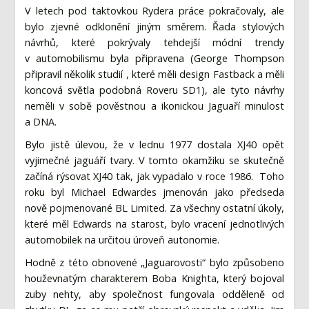
V letech pod taktovkou Rydera práce pokračovaly, ale
bylo zjevné odklonění jiným směrem. Řada stylových
návrhů, které pokrývaly tehdejší módní trendy
v automobilismu byla připravena (George Thompson
připravil několik studií , které měli design Fastback a měli
koncová světla podobná Roveru SD1), ale tyto návrhy
neměli v sobě pověstnou a ikonickou Jaguaří minulost
a DNA.
Bylo jistě úlevou, že v lednu 1977 dostala XJ40 opět
vyjimečné jaguáří tvary. V tomto okamžiku se skutečně
začíná rýsovat XJ40 tak, jak vypadalo v roce 1986. Toho
roku byl Michael Edwardes jmenován jako předseda
nově pojmenované BL Limited. Za všechny ostatní úkoly,
které měl Edwards na starost, bylo vracení jednotlivých
automobilek na určitou úroveň autonomie.
Hodně z této obnovené „Jaguarovosti“ bylo způsobeno
houževnatým charakterem Boba Knighta, který bojoval
zuby nehty, aby společnost fungovala odděleně od