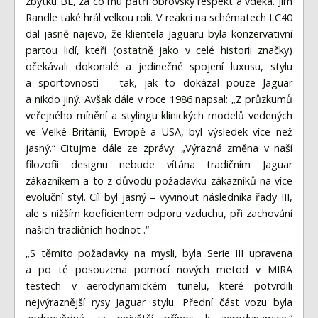
zbytku BL, za co mu patří obrovský respekt a vděka. Jim
Randle také hrál velkou roli. V reakci na schématech LC40
dal jasně najevo, že klientela Jaguaru byla konzervativní
partou lidí, kteří (ostatně jako v celé historii značky)
očekávali dokonalé a jedinečné spojení luxusu, stylu
a sportovnosti – tak, jak to dokázal pouze Jaguar
a nikdo jiný. Avšak dále v roce 1986 napsal: „Z průzkumů
veřejného mínění a stylingu klinických modelů vedených
ve Velké Británii, Evropě a USA, byl výsledek více než
jasný.“ Citujme dále ze zprávy: „Výrazná změna v naší
filozofii designu nebude vítána tradičním Jaguar
zákazníkem a to z důvodu požadavku zákazníků na více
evoluční styl. Cíl byl jasný – vyvinout následníka řady III,
ale s nižším koeficientem odporu vzduchu, při zachování
našich tradičních hodnot .“
„S těmito požadavky na mysli, byla Serie III upravena
a po té posouzena pomocí nových metod v MIRA
testech v aerodynamickém tunelu, které potvrdili
nejvýraznější rysy Jaguar stylu. Přední část vozu byla