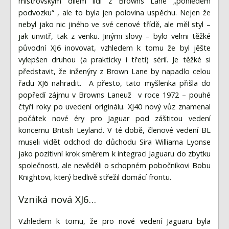
Fórum
mistrovským dílem lidí z Browns Lane „pohledem
podvozku“ , ale to byla jen polovina uspěchu. Nejen že
Videa
nebyl jako nic jiného ve své cenové třídě, ale měl styl –
jak unvitř, tak z venku. Jinými slovy – bylo velmi těžké
Kontakt
původní XJ6 inovovat, vzhledem k tomu že byl jěšte
vylepšen druhou (a prakticky i třetí) sérií. Je těžké si
představit, že inženýry z Brown Lane by napadlo celou
řadu XJ6 nahradit. A přesto, tato myšlenka přišla do
popředí zájmu v Browns Laneuž v roce 1972 – pouhé
čtyři roky po uvedení originálu. XJ40 nový vůz znamenal
počátek nové éry pro Jaguar pod záštitou vedení
koncernu British Leyland. V té době, členové vedení BL
museli vidět odchod do důchodu Sira Williama Lyonse
jako pozitivní krok směrem k integraci Jaguaru do zbytku
společnosti, ale nevěděli o schopném pobočníkovi Bobu
Knightovi, který bedlivě střežil domácí frontu.
Vzniká nová XJ6…
Vzhledem k tomu, že pro nové vedení Jaguaru byla