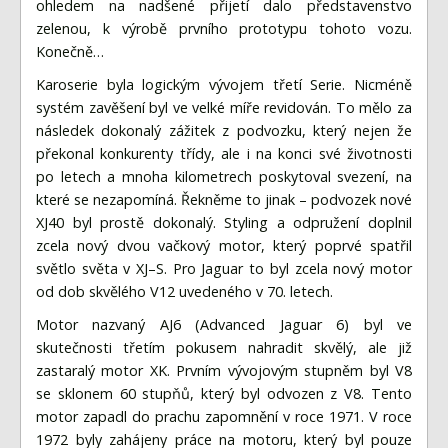
ohledem na nadšené přijetí dalo představenstvo
zelenou, k výrobě prvního prototypu tohoto vozu.
Konečně…
Karoserie byla logickým vývojem třetí Serie. Nicméně
systém zavěšení byl ve velké míře revidován. To mělo za
následek dokonalý zážitek z podvozku, který nejen že
překonal konkurenty třídy, ale i na konci své životnosti
po letech a mnoha kilometrech poskytoval svezení, na
které se nezapomíná. Řekněme to jinak – podvozek nové
XJ40 byl prostě dokonalý. Styling a odpružení doplnil
zcela nový dvou vačkový motor, který poprvé spatřil
světlo světa v XJ–S. Pro Jaguar to byl zcela nový motor
od dob skvělého V12 uvedeného v 70. letech.
Motor nazvaný AJ6 (Advanced Jaguar 6) byl ve
skutečnosti třetím pokusem nahradit skvělý, ale již
zastaralý motor XK. Prvním vývojovým stupněm byl V8
se sklonem 60 stupňů, který byl odvozen z V8. Tento
motor zapadl do prachu zapomnění v roce 1971. V roce
1972 byly zahájeny práce na motoru, který byl pouze