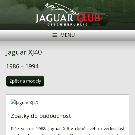
MENU
Registrace
Přihlásit se
Jaguar XJ40
Historie
1986 – 1994
Modely Jaguar
Zpět na modely
Členové
Naše vozy
Akce
Zpátky do budoucnosti
Inzerce
Píše se rok 1968. Jaguar XJ6 v době svého uvedení byl