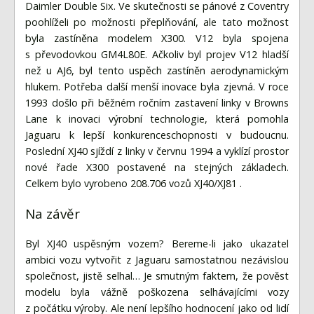
Daimler Double Six. Ve skutečnosti se pánové z Coventry
poohlíželi po možnosti přeplňování, ale tato možnost
byla zastíněna modelem X300. V12 byla spojena
s převodovkou GM4L80E. Ačkoliv byl projev V12 hladší
než u AJ6, byl tento uspěch zastíněn aerodynamickým
hlukem. Potřeba další menší inovace byla zjevná. V roce
1993 došlo při běžném ročním zastavení linky v Browns
Lane k inovaci výrobní technologie, která pomohla
Jaguaru k lepší konkurenceschopnosti v budoucnu.
Poslední XJ40 sjíždí z linky v červnu 1994 a vyklízí prostor
nové řade X300 postavené na stejných základech.
Celkem bylo vyrobeno 208.706 vozů XJ40/XJ81 .
Na závěr
Byl XJ40 uspěsným vozem? Bereme-li jako ukazatel
ambici vozu vytvořit z Jaguaru samostatnou nezávislou
společnost, jistě selhal… Je smutným faktem, že pověst
modelu byla vážně poškozena selhávajícími vozy
z počátku výroby. Ale není lepšího hodnocení jako od lidí