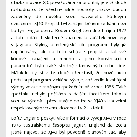
otázka inovace XJ6 považována za prioritní, je v té době
rozhodnuto, že všechny silné hodnoty značky budou
začleněny do nového vozu nazvaného kódovým
označením XJ40. Projekt byl zahájen během setkání mezi
Loftym Englandem a Bobem Knightem dne 1. října 1972
a tato událost skutečně znamenala začátek nové éry
v Jaguaru. Styling a inženýrské cíle programu byly již
naplánovány, ale na této schůzce projekt získal své
kódové označení a mnoho z jeho konstrukčních
parametrů bylo také stručně stanovených toho dne.
Málokdo by si v té době představil, že nové auto
podstoupí program vleklého vývoje, což vedlo k zahájení
výroby vozu se značným zpožděním až v roce 1986. Také
zpočtáku nebylo počítáno s dalším faceliftem tohoto
vozu ve výrobě. I přes značné potíže se XJ40 stala velmi
respektovaným vozem, dokonce i v 21. století.
Lofty England poskytl více informací o vývoji XJ40 v roce
1978 australskému časopisu Jaguar. England dal zcela
jasně najevo, že XJ40 byl původně plánován tak, aby