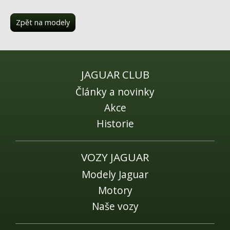
Fórum
Videa
Zpět na modely
Kontakt
JAGUAR CLUB
Články a novinky
Akce
Historie
VOZY JAGUAR
Modely Jaguar
Motory
Naše vozy