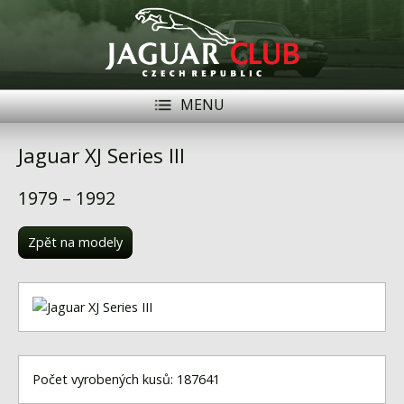
MENU
Registrace
Přihlásit se
Jaguar XJ Series III
Historie
1979 – 1992
Modely Jaguar
Zpět na modely
Členové
Naše vozy
Akce
Inzerce
Počet vyrobených kusů: 187641