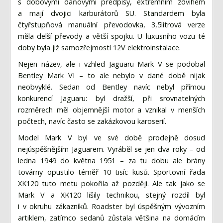
s dobovými daňovými předpisy, extrémním zdvihem
a mají dvojici karburátorů SU. Standardem byla
čtyřstupňová manuální převodovka, 3,5litrová verze
měla delší převody a větší spojku. U luxusního vozu té
doby byla již samozřejmostí 12V elektroinstalace.
Nejen název, ale i vzhled Jaguaru Mark V se podobal
Bentley Mark VI – to ale nebylo v dané době nijak
neobvyklé. Sedan od Bentley navíc nebyl přímou
konkurencí Jaguaru: byl dražší, při srovnatelných
rozměrech měl objemnější motor a vznikal v menších
počtech, navíc často se zakázkovou karoserií.
Model Mark V byl ve své době prodejně dosud
nejúspěšnějším Jaguarem. Vyráběl se jen dva roky – od
ledna 1949 do května 1951 – za tu dobu ale brány
továrny opustilo téměř 10 tisíc kusů. Sportovní řada
XK120 tuto metu pokořila až později. Ale tak jako se
Mark V a XK120 lišily technikou, stejný rozdíl byl
i v okruhu zákazníků. Roadster byl úspěšným vývozním
artiklem, zatímco sedanů zůstala většina na domácím