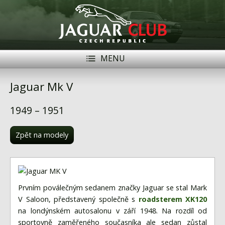
MENU
Registrace
Přihlásit se
Jaguar Mk V
Historie
1949 – 1951
Modely Jaguar
Zpět na modely
Členové
Naše vozy
Akce
Prvním poválečným sedanem značky Jaguar se stal Mark
V Saloon, představený společně s
roadsterem XK120
Inzerce
na londýnském autosalonu v září 1948. Na rozdíl od
sportovně zaměřeného současníka ale sedan zůstal