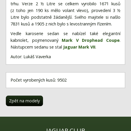
trhu. Verze 2 ½ Litre se celkem vyrobilo 1671 kusů
(z toho jen 190 ks mělo volant vlevo), provedení 3 ½
Litre bylo podstatně žádanější. Svého majitele si našlo
7831 kusů a 1905 z nich bylo s levostranným řízením.
Vedle karoserie sedan se nabízel také elegantní
kabriolet, pojmenovaný
Mark V Drophead Coupe
.
Nástupcem sedanu se stal
Jaguar Mark VII
.
Autor: Lukáš Vaverka
Počet vyrobených kusů: 9502
Zpět na modely
JAGUAR CLUB