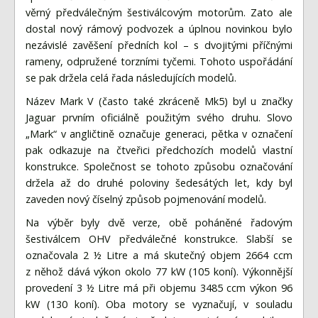
Fórum
věrný předválečným šestiválcovým motorům. Zato ale
Videa
dostal nový rámový podvozek a úplnou novinkou bylo
nezávislé zavěšení předních kol – s dvojitými příčnými
Kontakt
rameny, odpružené torzními tyčemi. Tohoto uspořádání
se pak držela celá řada následujících modelů.
Název Mark V (často také zkráceně Mk5) byl u značky
Jaguar prvním oficiálně použitým svého druhu. Slovo
„Mark“ v angličtině označuje generaci, pětka v označení
pak odkazuje na čtveřici předchozích modelů vlastní
konstrukce. Společnost se tohoto způsobu označování
držela až do druhé poloviny šedesátých let, kdy byl
zaveden nový číselný způsob pojmenování modelů.
Na výběr byly dvě verze, obě poháněné řadovým
šestiválcem OHV předválečné konstrukce. Slabší se
označovala 2 ½ Litre a má skutečný objem 2664 ccm
z něhož dává výkon okolo 77 kW (105 koní). Výkonnější
provedení 3 ½ Litre má při objemu 3485 ccm výkon 96
kW (130 koní). Oba motory se vyznačují, v souladu