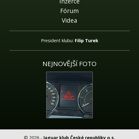
Inzerce
Fórum
Videa
President klubu:
Filip Turek
NEJNOVĚJŠÍ FOTO
© 2026 -
Jaguar klub České republiky o.s.