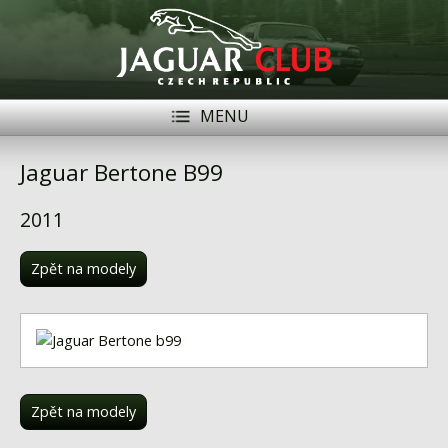
MENU
Registrace
Přihlásit se
Jaguar Bertone B99
Historie
2011
Modely Jaguar
Zpět na modely
Členové
Naše vozy
Akce
Inzerce
Zpět na modely