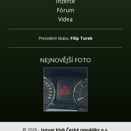
Inzerce
Fórum
Videa
President klubu:
Filip Turek
NEJNOVĚJŠÍ FOTO
© 2026 -
Jaguar klub České republiky o.s.