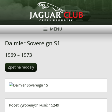
MENU
Registrace
Přihlásit se
Daimler Sovereign S1
Historie
1969 – 1973
Modely Jaguar
Zpět na modely
Členové
Naše vozy
Akce
Inzerce
Počet vyrobených kusů: 15249