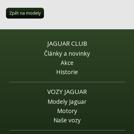
Fórum
Videa
Zpět na modely
Kontakt
JAGUAR CLUB
Články a novinky
Akce
Historie
VOZY JAGUAR
Modely Jaguar
Motory
Naše vozy