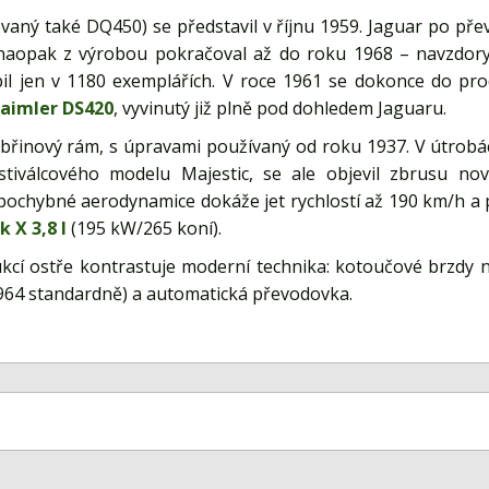
vaný také DQ450) se představil v říjnu 1959. Jaguar po pře
 naopak z výrobou pokračoval až do roku 1968 – navzdory 
il jen v 1180 exemplářích. V roce 1961 se dokonce do pro
aimler DS420
, vyvinutý již plně pod dohledem Jaguaru.
břinový rám, s úpravami používaný od roku 1937. V útrobá
stiválcového modelu Majestic, se ale objevil zbrusu nový
ochybné aerodynamice dokáže jet rychlostí až 190 km/h a 
 X 3,8 l
(195 kW/265 koní).
cí ostře kontrastuje moderní technika: kotoučové brzdy na
1964 standardně) a automatická převodovka.