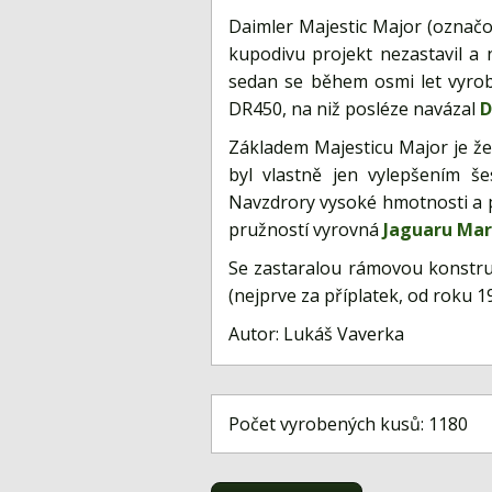
Daimler Majestic Major (označo
kupodivu projekt nezastavil a
sedan se během osmi let vyrob
DR450, na niž posléze navázal
D
Základem Majesticu Major je že
byl vlastně jen vylepšením še
Navzdrory vysoké hmotnosti a p
pružností vyrovná
Jaguaru Mark
Se zastaralou rámovou konstruk
(nejprve za příplatek, od roku 
Autor: Lukáš Vaverka
Počet vyrobených kusů: 1180