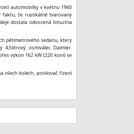
vzetí automobilky v květnu 1960
faktu, že rustikálně tvarovaný
deje dostala odvozená limuzína
ch pětimetrového sedanu, který
 4,5litrový osmiválec Daimler.
přes výkon 162 kW (220 koní) se
 všech kolech, posilovač řízení