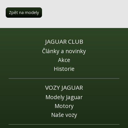
Fórum
Videa
Zpět na modely
Kontakt
JAGUAR CLUB
Články a novinky
Akce
Historie
VOZY JAGUAR
Modely Jaguar
Motory
Naše vozy