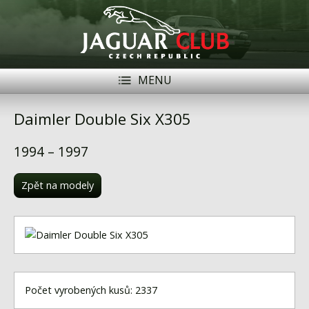
MENU
Registrace
Přihlásit se
Daimler Double Six X305
Historie
1994 – 1997
Modely Jaguar
Zpět na modely
Členové
Naše vozy
Akce
Inzerce
Počet vyrobených kusů: 2337