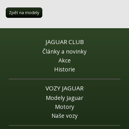
Fórum
Videa
Zpět na modely
Kontakt
JAGUAR CLUB
Články a novinky
Akce
Historie
VOZY JAGUAR
Modely Jaguar
Motory
Naše vozy