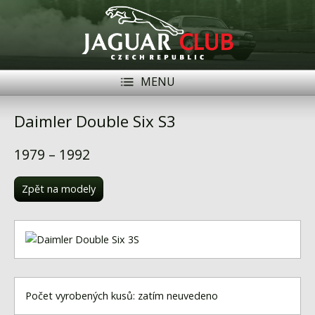
MENU
Registrace
Přihlásit se
Daimler Double Six S3
Historie
1979 – 1992
Modely Jaguar
Zpět na modely
Členové
Naše vozy
Akce
Inzerce
Počet vyrobených kusů: zatím neuvedeno