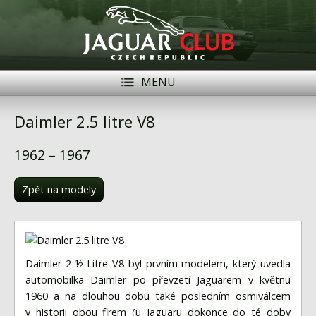
MENU
Registrace
Přihlásit se
Daimler 2.5 litre V8
Historie
1962 – 1967
Modely Jaguar
Zpět na modely
Členové
Naše vozy
Akce
Daimler 2 ½ Litre V8 byl prvním modelem, který uvedla
automobilka Daimler po převzetí Jaguarem v květnu
Inzerce
1960 a na dlouhou dobu také posledním osmiválcem
v historii obou firem (u Jaguaru dokonce do té doby