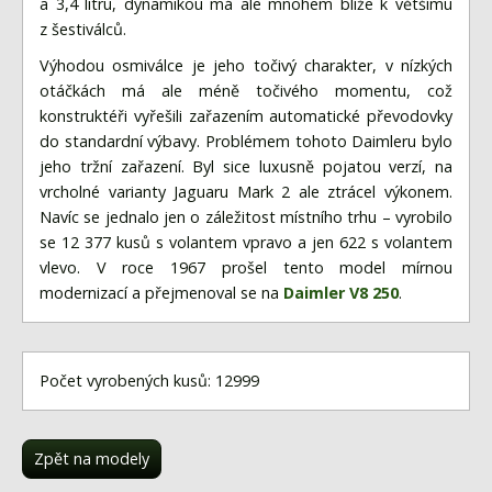
a 3,4 litru, dynamikou má ale mnohem blíže k většímu
z šestiválců.
Výhodou osmiválce je jeho točivý charakter, v nízkých
otáčkách má ale méně točivého momentu, což
konstruktéři vyřešili zařazením automatické převodovky
do standardní výbavy. Problémem tohoto Daimleru bylo
jeho tržní zařazení. Byl sice luxusně pojatou verzí, na
vrcholné varianty Jaguaru Mark 2 ale ztrácel výkonem.
Navíc se jednalo jen o záležitost místního trhu – vyrobilo
se 12 377 kusů s volantem vpravo a jen 622 s volantem
vlevo. V roce 1967 prošel tento model mírnou
modernizací a přejmenoval se na
Daimler V8 250
.
Počet vyrobených kusů: 12999
Zpět na modely