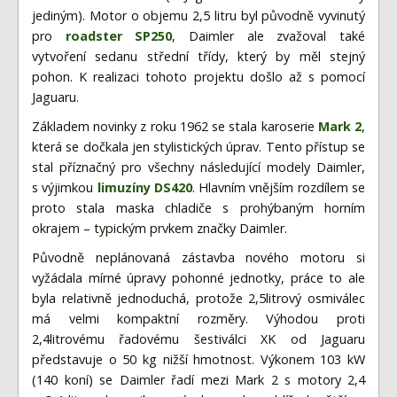
Fórum
jediným). Motor o objemu 2,5 litru byl původně vyvinutý
Videa
pro
roadster SP250
, Daimler ale zvažoval také
vytvoření sedanu střední třídy, který by měl stejný
Kontakt
pohon. K realizaci tohoto projektu došlo až s pomocí
Jaguaru.
Základem novinky z roku 1962 se stala karoserie
Mark 2
,
která se dočkala jen stylistických úprav. Tento přístup se
stal příznačný pro všechny následující modely Daimler,
s výjimkou
limuzíny DS420
. Hlavním vnějším rozdílem se
proto stala maska chladiče s prohýbaným horním
okrajem – typickým prvkem značky Daimler.
Původně neplánovaná zástavba nového motoru si
vyžádala mírné úpravy pohonné jednotky, práce to ale
byla relativně jednoduchá, protože 2,5litrový osmiválec
má velmi kompaktní rozměry. Výhodou proti
2,4litrovému řadovému šestiválci XK od Jaguaru
představuje o 50 kg nižší hmotnost. Výkonem 103 kW
(140 koní) se Daimler řadí mezi Mark 2 s motory 2,4