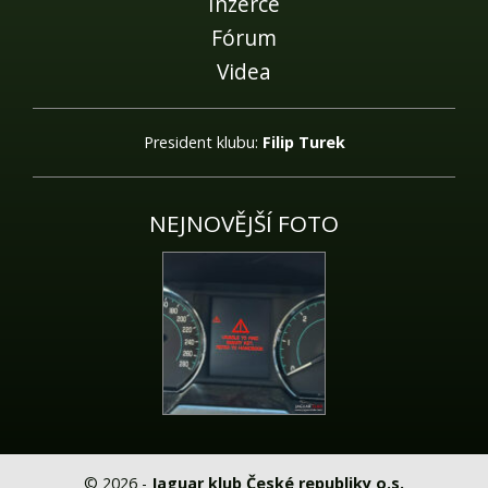
Inzerce
Fórum
Videa
President klubu:
Filip Turek
NEJNOVĚJŠÍ FOTO
© 2026 -
Jaguar klub České republiky o.s.