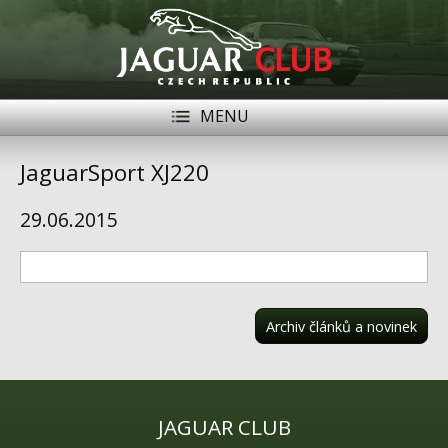
MENU
Registrace
Přihlásit se
JaguarSport XJ220
Historie
29.06.2015
Modely Jaguar
Členové
Naše vozy
Archiv článků a novinek
Akce
Inzerce
JAGUAR CLUB