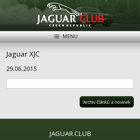
MENU
Registrace
Přihlásit se
Jaguar XJC
Historie
29.06.2015
Modely Jaguar
Členové
Naše vozy
Archiv článků a novinek
Akce
Inzerce
JAGUAR CLUB