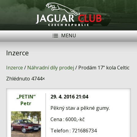
MENU
Registrace
Přihlásit se
Inzerce
Historie
Inzerce
/
Náhradní díly prodej
/ Prodám 17" kola Celtic
Modely Jaguar
Zhlédnuto 4744×
Členové
„PETIN“
29. 4. 2016 21:04
Naše vozy
Petr
Pěkný stav a pěkné gumy.
Akce
Cena : 6000,-kč
Inzerce
Telefon : 721686734