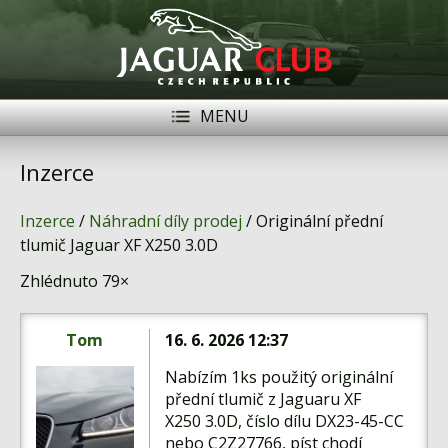
MENU
Registrace
Přihlásit se
Inzerce
Historie
Inzerce
/
Náhradní díly prodej
/ Originální přední
Modely Jaguar
tlumič Jaguar XF X250 3.0D
Zhlédnuto 79×
Členové
Naše vozy
Tom
16. 6. 2026 12:37
Akce
Nabízím 1ks použitý originální
přední tlumič z Jaguaru XF
Inzerce
X250 3.0D, číslo dílu DX23-45-CC
nebo C2Z27766, píst chodí