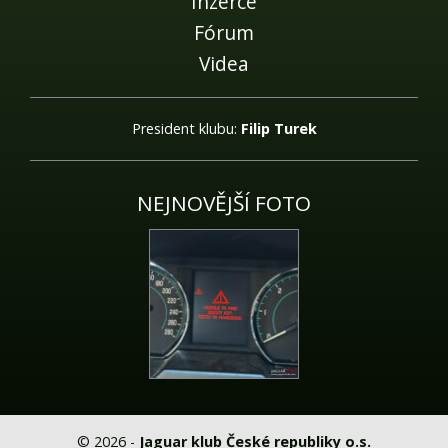
Inzerce
Fórum
Videa
President klubu:
Filip Turek
NEJNOVĚJŠÍ FOTO
© 2026 -
Jaguar klub České republiky o.s.