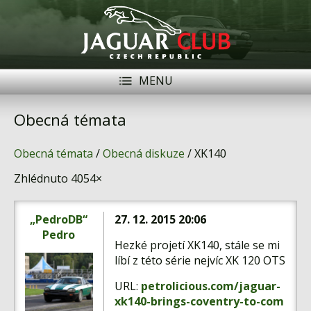
MENU
Registrace
Přihlásit se
Obecná témata
Historie
Obecná témata
/
Obecná diskuze
/ XK140
Modely Jaguar
Zhlédnuto 4054×
Členové
„PedroDB“
27. 12. 2015 20:06
Naše vozy
Pedro
Hezké projetí XK140, stále se mi
Akce
líbí z této série nejvíc XK 120 OTS
Inzerce
URL:
petrolicious.com/jaguar-
xk140-brings-coventry-to-com