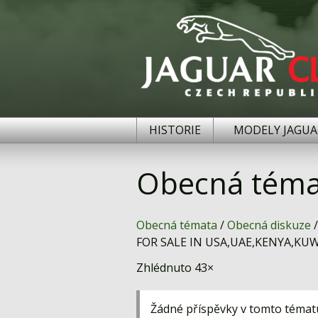
HISTORIE
MODELY JAGUA
Obecná téma
Obecná témata
/
Obecná diskuze
/
FOR SALE IN USA,UAE,KENYA,K
Zhlédnuto 43×
Žádné příspěvky v tomto témat