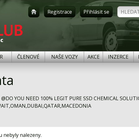
Registrace
Přihlásit se
R
ČLENOVÉ
NAŠE VOZY
AKCE
INZERCE
ta
 @DO YOU NEED 100% LEGIT PURE SSD CHEMICAL SOLUT
UWAIT,OMAN,DUBAI,QATAR,MACEDONIA
u nebyly nalezeny.