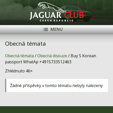
MENU
Registrace
Přihlásit se
Obecná témata
Historie
Obecná témata
/
Obecná diskuze
/ Buy S Korean
Modely Jaguar
passport WhatAp +4915733512463
Zhlédnuto 46×
Členové
Naše vozy
Žádné příspěvky v tomto tématu nebyly nalezeny.
Akce
Inzerce