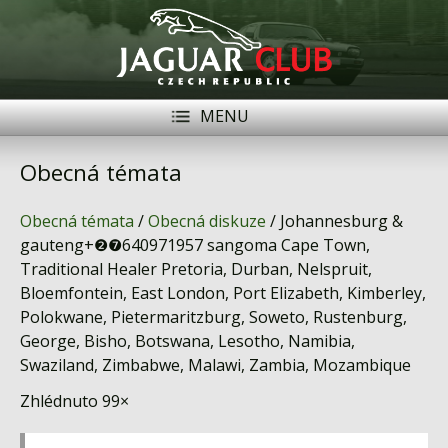
MENU
Registrace
Přihlásit se
Obecná témata
Historie
Obecná témata
/
Obecná diskuze
/ Johannesburg &
Modely Jaguar
gauteng+❷❼640971957 sangoma Cape Town,
Traditional Healer Pretoria, Durban, Nelspruit,
Členové
Bloemfontein, East London, Port Elizabeth, Kimberley,
Polokwane, Pietermaritzburg, Soweto, Rustenburg,
Naše vozy
George, Bisho, Botswana, Lesotho, Namibia,
Swaziland, Zimbabwe, Malawi, Zambia, Mozambique
Akce
Zhlédnuto 99×
Inzerce