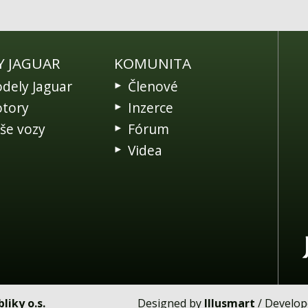
Y JAGUAR
KOMUNITA
dely Jaguar
Členové
tory
Inzerce
še vozy
Fórum
Videa
liky o.s.
Designed by
Illusmart
/ Develo