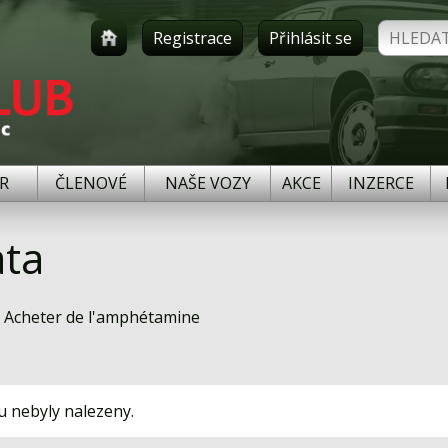
Registrace
Přihlásit se
R
ČLENOVÉ
NAŠE VOZY
AKCE
INZERCE
ta
 Acheter de l'amphétamine
u nebyly nalezeny.