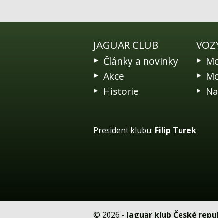
JAGUAR CLUB
VOZ
Články a novinky
Mo
Akce
Mo
Historie
Na
President klubu:
Filip Turek
© 2026 -
Jaguar klub České repub