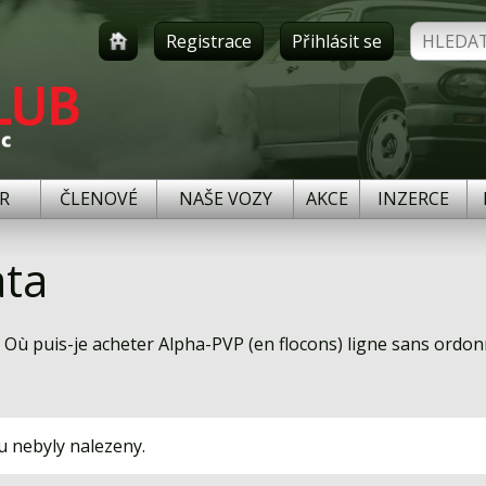
Registrace
Přihlásit se
R
ČLENOVÉ
NAŠE VOZY
AKCE
INZERCE
ta
 Où puis-je acheter Alpha-PVP (en flocons) ligne sans ordo
u nebyly nalezeny.