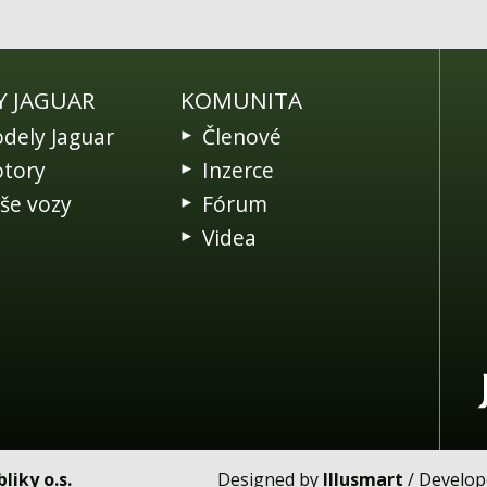
Y JAGUAR
KOMUNITA
dely Jaguar
Členové
tory
Inzerce
še vozy
Fórum
Videa
liky o.s.
Designed by
Illusmart
/ Develo