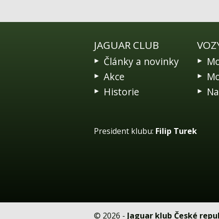
JAGUAR CLUB
VOZ
Články a novinky
Mo
Akce
Mo
Historie
Na
President klubu:
Filip Turek
© 2026 -
Jaguar klub České repub