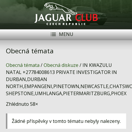
MENU
Registrace
Přihlásit se
Obecná témata
Historie
Obecná témata
/
Obecná diskuze
/ IN KWAZULU
Modely Jaguar
NATAL +27784008613 PRIVATE INVESTIGATOR IN
DURBAN,DURBAN
Členové
NORTH,EMPANGENI,PINETOWN,NEWCASTLE,CHATSW
SHEPSTONE,UMHLANGA,PIETERMARITZBURG,PHOEX
Naše vozy
Zhlédnuto 58×
Akce
Inzerce
Žádné příspěvky v tomto tématu nebyly nalezeny.