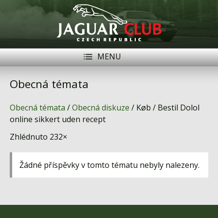
MENU
Registrace
Přihlásit se
Obecná témata
Historie
Obecná témata
/
Obecná diskuze
/ Køb / Bestil Dolol
Modely Jaguar
online sikkert uden recept
Zhlédnuto 232×
Členové
Naše vozy
Žádné příspěvky v tomto tématu nebyly nalezeny.
Akce
Inzerce