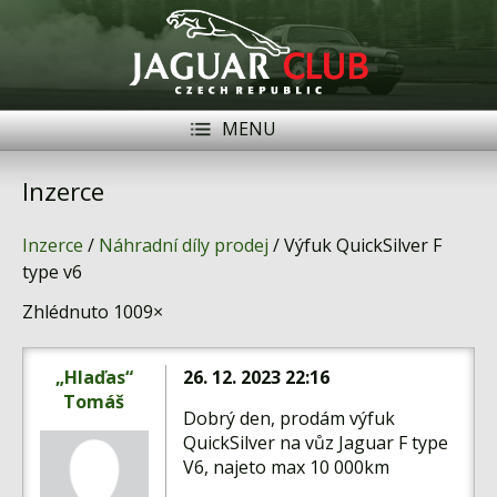
MENU
Registrace
Přihlásit se
Inzerce
Historie
Inzerce
/
Náhradní díly prodej
/ Výfuk QuickSilver F
Modely Jaguar
type v6
Zhlédnuto 1009×
Členové
Naše vozy
„Hlaďas“
26. 12. 2023 22:16
Tomáš
Akce
Dobrý den, prodám výfuk
QuickSilver na vůz Jaguar F type
Inzerce
V6, najeto max 10 000km