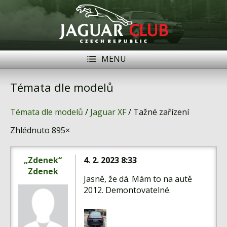
MENU
Registrace
Přihlásit se
Témata dle modelů
Historie
Témata dle modelů
/
Jaguar XF
/ Tažné zařízení
Modely Jaguar
Zhlédnuto 895×
Členové
„Zdenek“
4. 2. 2023 8:33
Naše vozy
Zdenek
Jasně, že dá. Mám to na autě
Akce
2012. Demontovatelné.
Inzerce