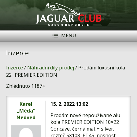
MENU
Registrace
Přihlásit se
Inzerce
Historie
Inzerce
/
Náhradní díly prodej
/ Prodám luxusní kola
Modely Jaguar
22" PREMIER EDITION
Zhlédnuto 1187×
Členové
Naše vozy
Karel
15. 2. 2022 13:02
„Méďa“
Akce
Prodám nové nepoužívané alu
Nedved
kola PREMIER EDITION 10×22
Inzerce
Concave, černá mat + silver,
rozteč 5×108, ET45, nosnost