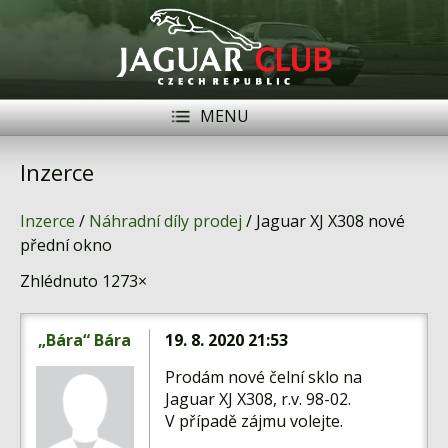
MENU
Registrace
Přihlásit se
Inzerce
Historie
Inzerce
/
Náhradní díly prodej
/ Jaguar XJ X308 nové
Modely Jaguar
přední okno
Zhlédnuto 1273×
Členové
Naše vozy
„Bára“ Bára
19. 8. 2020 21:53
Akce
Prodám nové čelní sklo na
Jaguar XJ X308, r.v. 98-02.
Inzerce
V případě zájmu volejte.